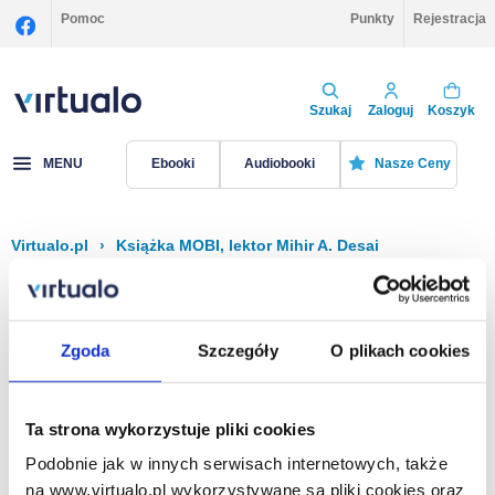
Pomoc
Punkty
Rejestracja
Szukaj
Zaloguj
Koszyk
MENU
Ebooki
Audiobooki
Nasze Ceny
Virtualo.pl
›
Książka MOBI, lektor Mihir A. Desai
Filtruj
Sortuj
Książka MOBI, Mihir A. Desai
Zgoda
Szczegóły
O plikach cookies
Brak pozycji.
Ta strona wykorzystuje pliki cookies
Podobnie jak w innych serwisach internetowych, także
Na stronie
40
na www.virtualo.pl wykorzystywane są pliki cookies oraz