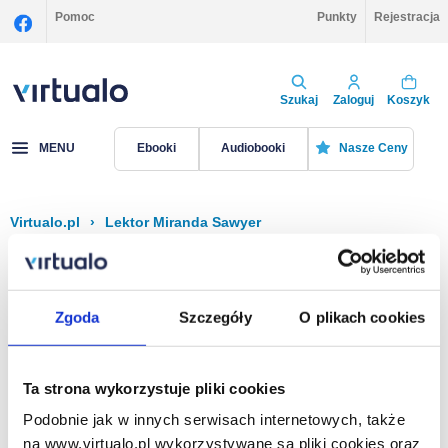
Pomoc
Punkty
Rejestracja
Szukaj
Zaloguj
Koszyk
MENU
Ebooki
Audiobooki
Nasze Ceny
Virtualo.pl
›
Lektor Miranda Sawyer
Filtruj
Sortuj
Miranda Sawyer
Zgoda
Szczegóły
O plikach cookies
Brak pozycji.
Ta strona wykorzystuje pliki cookies
Podobnie jak w innych serwisach internetowych, także
Na stronie
40
na www.virtualo.pl wykorzystywane są pliki cookies oraz