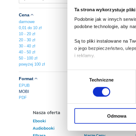
Ta strona wykorzystuje plik
Cena
Podobnie jak w innych serwis
darmowe
podobne technologie, aby nas
0,01 do 10 zł
10 - 20 zł
20 - 30 zł
Są to pliki instalowane na 
30 - 40 zł
o jego bezpieczeństwo, ulep
40 - 50 zł
i reklamy.
50 - 100 zł
powyżej 100 zł
Poza plikami, które są nam n
Wybór
Twojej zgody.
Format
Techniczne
zgody
EPUB
MOBI
Każda udzielona zgoda popra
PDF
Zgoda na pliki cookies jest
Nasza oferta
Polecamy
rogu strony.
Odmowa
Ebooki
Darmowe Ebooki
Audiobooki
Ebooki Na Kindle
Więcej informacji o korzyst
EPrasa
Nasze Ceny
o przysługujących Ci uprawn