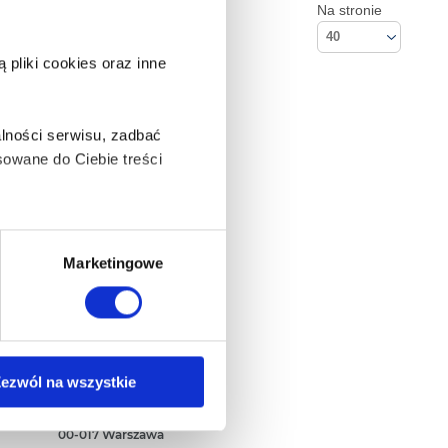
Na stronie
40
pliki cookies oraz inne
lności serwisu, zadbać
owane do Ciebie treści
ą także takie, które wymagają
Marketingowe
na ikonę w lewym dolnym
Kontakt
ezwól na wszystkie
Empik S.A
ul. Marszałkowska 104/122
anych osobowych, w tym
00-017 Warszawa