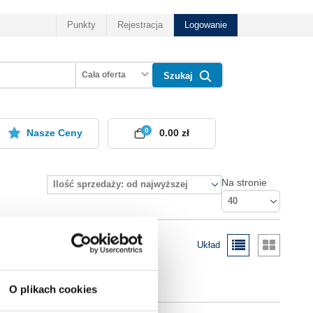
Punkty
Rejestracja
Logowanie
Cała oferta
Szukaj
0
Nasze Ceny
0.00 zł
Na stronie
Ilość sprzedaży: od najwyższej
40
Układ
O plikach cookies