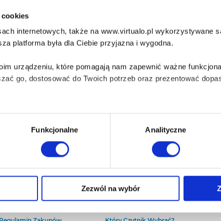
i cookies
ach internetowych, także na www.virtualo.pl wykorzystywane są 
za platforma była dla Ciebie przyjazna i wygodna.
Twoim urządzeniu, które pomagają nam zapewnić ważne funkcjona
szać go, dostosować do Twoich potrzeb oraz prezentować dopas
iezbędne do prawidłowego i bezpiecznego działania serwisu - s
Funkcjonalne
Analityczne
wi Twoje doświadczenia jeśli jesteś naszym Użytkownikiem.
 dobrowolna i można ją zmienić w dowolnym momencie, klikając 
O Virtualo
Baza wiedzy
Zezwól na wybór
Z
Kontakt
Który Format Ebooka Wybrać?
O Nas
Naucz Się Słuchać Audiobooków
aniu przez nas z plików cookies oraz o przetwarzaniu Twoich d
Regulamin Zakupów
Który Czytnik Wybrać?
ieniach, znajdziesz w naszej
Polityce prywatności
.