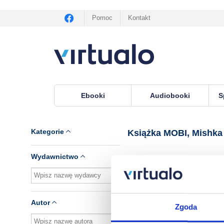
Pomoc
Kontakt
Ebooki
Audiobooki
S
Virtualo.pl
›
Książka MOBI, lektor Mishka Shuba
Kategorie
Książka MOBI, Mishka
Wydawnictwo
Brak pozycji.
Autor
Zgoda