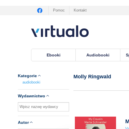
Pomoc
Kontakt
Ebooki
Audiobooki
S
Virtualo.pl
›
Lektor Molly Ringwald
Kategorie
Molly Ringwald
audiobooki
Wydawnictwo
M
Autor
Va