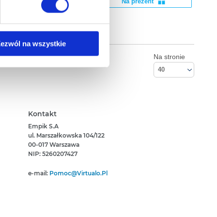
Na prezent
na ikonę w lewym dolnym
ezwól na wszystkie
Na stronie
anych osobowych, w tym
40
Kontakt
Empik S.A
ul. Marszałkowska 104/122
00-017 Warszawa
NIP: 5260207427
e-mail:
Pomoc@virtualo.pl