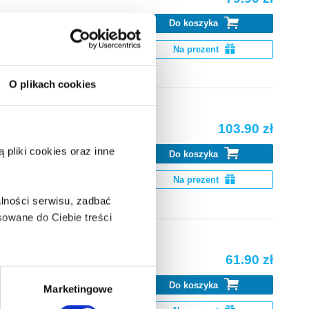
Do koszyka
k Go. Pobierz
Na prezent
O plikach cookies
103.90 zł
pliki cookies oraz inne
Do koszyka
k Go. Pobierz
Na prezent
lności serwisu, zadbać
owane do Ciebie treści
61.90 zł
ą także takie, które wymagają
Do koszyka
k Go. Pobierz
Marketingowe