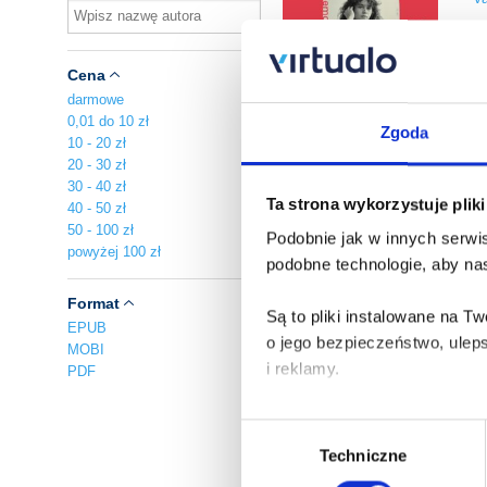
Au
pl
Cena
A
darmowe
Za
0,01 do 10 zł
Zgoda
10 - 20 zł
20 - 30 zł
W
30 - 40 zł
Ta strona wykorzystuje plik
Mo
40 - 50 zł
50 - 100 zł
Podobnie jak w innych serwis
Au
powyżej 100 zł
podobne technologie, aby nas
pl
Format
A
Są to pliki instalowane na 
Za
EPUB
o jego bezpieczeństwo, ulep
MOBI
i reklamy.
PDF
G
Mo
Poza plikami, które są nam n
Wybór
Twojej zgody.
Au
Techniczne
zgody
pl