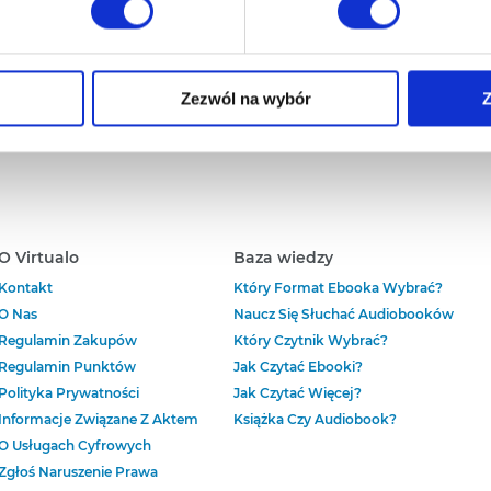
wi Twoje doświadczenia jeśli jesteś naszym Użytkownikiem.
UDIOBOOK:
MP3
bezpieczenie:
brak
 dobrowolna i można ją zmienić w dowolnym momencie, klikając 
Zezwól na wybór
Z
aniu przez nas z plików cookies oraz o przetwarzaniu Twoich d
ieniach, znajdziesz w naszej
Polityce prywatności
.
O Virtualo
Baza wiedzy
Kontakt
Który Format Ebooka Wybrać?
O Nas
Naucz Się Słuchać Audiobooków
Regulamin Zakupów
Który Czytnik Wybrać?
Regulamin Punktów
Jak Czytać Ebooki?
Polityka Prywatności
Jak Czytać Więcej?
Informacje Związane Z Aktem
Książka Czy Audiobook?
O Usługach Cyfrowych
Zgłoś Naruszenie Prawa