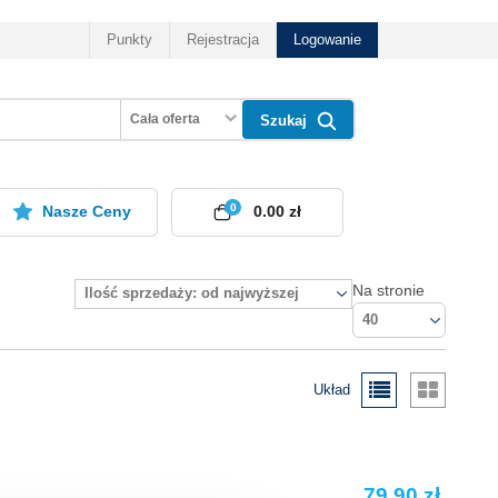
Punkty
Rejestracja
Logowanie
Cała oferta
Szukaj
0
Nasze Ceny
0.00 zł
Na stronie
Ilość sprzedaży: od najwyższej
40
Układ
79.90 zł