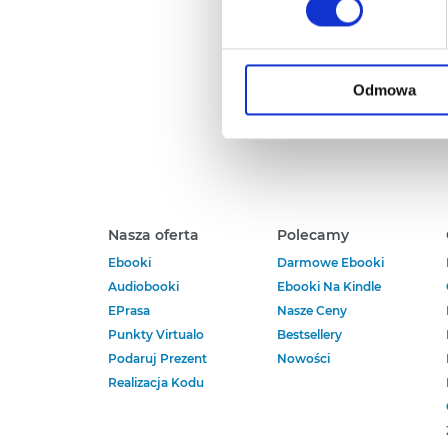
Każda udzielona zgoda popra
A
Za
Zgoda na pliki cookies jest
rogu strony.
Odmowa
Więcej informacji o korzyst
o przysługujących Ci uprawn
Nasza oferta
Polecamy
Ebooki
Darmowe Ebooki
Audiobooki
Ebooki Na Kindle
EPrasa
Nasze Ceny
Punkty Virtualo
Bestsellery
Podaruj Prezent
Nowości
Realizacja Kodu