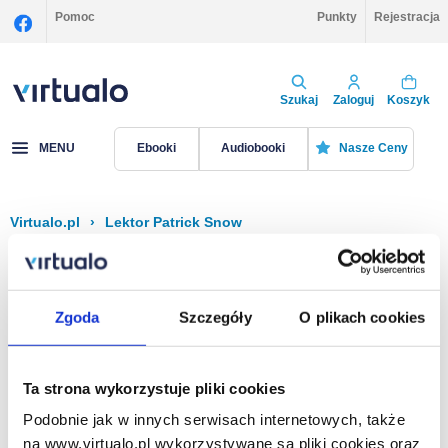
Pomoc
Punkty
Rejestracja
Szukaj
Zaloguj
Koszyk
MENU
Ebooki
Audiobooki
Nasze Ceny
Virtualo.pl
›
Lektor Patrick Snow
Filtruj
Sortuj
Patrick Snow
Zgoda
Szczegóły
O plikach cookies
Brak pozycji.
Ta strona wykorzystuje pliki cookies
Podobnie jak w innych serwisach internetowych, także
Na stronie
40
na www.virtualo.pl wykorzystywane są pliki cookies oraz