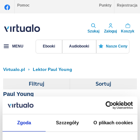
Pomoc
Punkty
Rejestracja
Szukaj
Zaloguj
Koszyk
MENU
Ebooki
Audiobooki
Nasze Ceny
Virtualo.pl
›
Lektor Paul Young
Filtruj
Sortuj
Paul Young
Peak
Zgoda
Szczegóły
O plikach cookies
Roland Smith