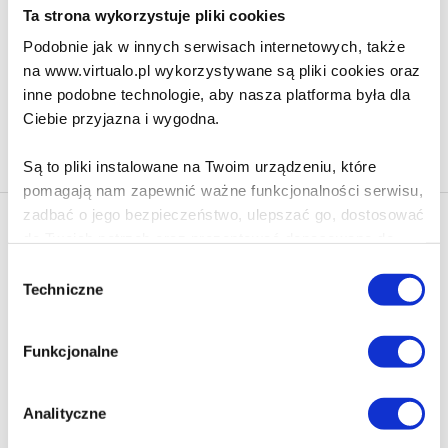
105.90 zł
Ta strona wykorzystuje pliki cookies
Do koszyka
Na prezent
Podobnie jak w innych serwisach internetowych, także
na www.virtualo.pl wykorzystywane są pliki cookies oraz
inne podobne technologie, aby nasza platforma była dla
Ciebie przyjazna i wygodna.
Na stronie
40
Są to pliki instalowane na Twoim urządzeniu, które
pomagają nam zapewnić ważne funkcjonalności serwisu,
zadbać o jego bezpieczeństwo, ulepszać go, dostosować
Newsletter - rabat 10%
do Twoich potrzeb oraz prezentować dopasowane do
Klikając ZAPISZ SIĘ, zgadzasz się na otrzymywanie informacji
Ciebie treści i reklamy.
Wybór
marketingowych dotyczących virtualo.pl oraz partnerów biznesowych
Techniczne
zgody
Virtualo.
Poza plikami, które są nam niezbędne do prawidłowego
Zgodę można wycofać w każdym czasie w sposób określony w
i bezpiecznego działania serwisu - są także takie, które
Polityce Prywatności
.
Funkcjonalne
wymagają Twojej zgody.
Wycofanie zgody nie wpływa na zgodność z prawem przetwarzania
dokonanego przed jej wycofaniem.
Każda udzielona zgoda poprawi Twoje doświadczenia
Analityczne
jeśli jesteś naszym Użytkownikiem.
Zapisz się