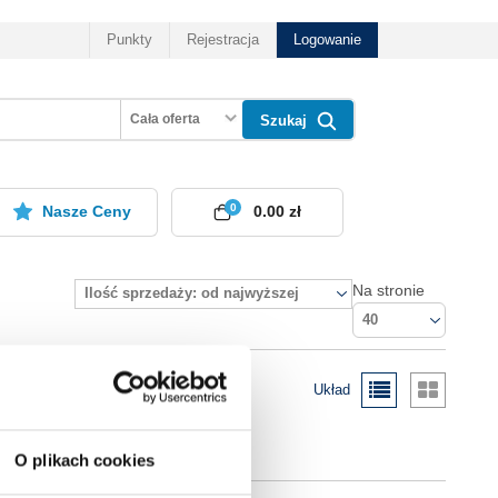
Punkty
Rejestracja
Logowanie
Cała oferta
Szukaj
0
Nasze Ceny
0.00 zł
Na stronie
Ilość sprzedaży: od najwyższej
40
Układ
O plikach cookies