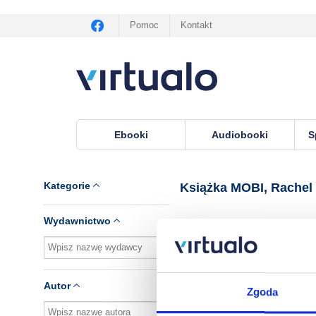
Pomoc
Kontakt
Ebooki
Audiobooki
S
Virtualo.pl
›
Książka MOBI, lektor Rachel Riley
Kategorie
Książka MOBI, Rachel 
Wydawnictwo
Brak pozycji.
Autor
Zgoda