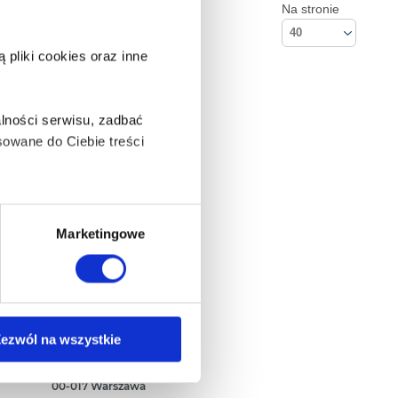
Na stronie
40
pliki cookies oraz inne
lności serwisu, zadbać
owane do Ciebie treści
ą także takie, które wymagają
Marketingowe
na ikonę w lewym dolnym
Kontakt
ezwól na wszystkie
Empik S.A
ul. Marszałkowska 104/122
anych osobowych, w tym
00-017 Warszawa