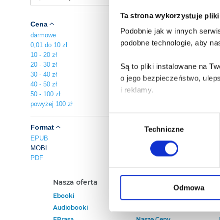
Ta strona wykorzystuje plik
Cena
Podobnie jak w innych serwis
darmowe
podobne technologie, aby nas
0,01 do 10 zł
10 - 20 zł
20 - 30 zł
Są to pliki instalowane na 
30 - 40 zł
o jego bezpieczeństwo, ulep
40 - 50 zł
i reklamy.
50 - 100 zł
powyżej 100 zł
Poza plikami, które są nam n
Wybór
Twojej zgody.
Format
Techniczne
zgody
EPUB
MOBI
Każda udzielona zgoda popra
PDF
Zgoda na pliki cookies jest
Nasza oferta
Polecamy
rogu strony.
Odmowa
Ebooki
Darmowe Ebooki
Audiobooki
Ebooki Na Kindle
Więcej informacji o korzyst
EPrasa
Nasze Ceny
o przysługujących Ci uprawn