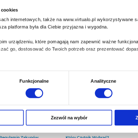
i cookies
ach internetowych, także na www.virtualo.pl wykorzystywane są 
za platforma była dla Ciebie przyjazna i wygodna.
Twoim urządzeniu, które pomagają nam zapewnić ważne funkcjona
szać go, dostosować do Twoich potrzeb oraz prezentować dopas
iezbędne do prawidłowego i bezpiecznego działania serwisu - s
Funkcjonalne
Analityczne
wi Twoje doświadczenia jeśli jesteś naszym Użytkownikiem.
 dobrowolna i można ją zmienić w dowolnym momencie, klikając 
O Virtualo
Baza wiedzy
Zezwól na wybór
Z
Kontakt
Który Format Ebooka Wybrać?
O Nas
Naucz Się Słuchać Audiobooków
aniu przez nas z plików cookies oraz o przetwarzaniu Twoich d
Regulamin Zakupów
Który Czytnik Wybrać?
ieniach, znajdziesz w naszej
Polityce prywatności
.