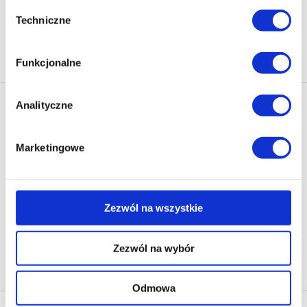
Ciebie treści i reklamy.
Wybór
Techniczne
zgody
Poza plikami, które są nam niezbędne do prawidłowego
Na stronie
40
i bezpiecznego działania serwisu - są także takie, które
Funkcjonalne
wymagają Twojej zgody.
Każda udzielona zgoda poprawi Twoje doświadczenia
Analityczne
Newsletter - rabat 10%
jeśli jesteś naszym Użytkownikiem.
Klikając ZAPISZ SIĘ, zgadzasz się na otrzymywanie informacji
marketingowych dotyczących virtualo.pl oraz partnerów biznesowych
Marketingowe
Zgoda na pliki cookies jest dobrowolna i można ją
Virtualo.
zmienić w dowolnym momencie, klikając na ikonę w
Zgodę można wycofać w każdym czasie w sposób określony w
lewym dolnym rogu strony.
Polityce Prywatności
.
Wycofanie zgody nie wpływa na zgodność z prawem przetwarzania
Zezwól na wszystkie
Więcej informacji o korzystaniu przez nas z plików
dokonanego przed jej wycofaniem.
cookies oraz o przetwarzaniu Twoich danych
Zezwól na wybór
osobowych, w tym o przysługujących Ci uprawnieniach,
Zapisz się
znajdziesz w naszej
Polityce prywatności
.
Odmowa