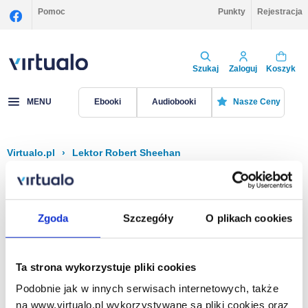
Pomoc
Punkty
Rejestracja
Szukaj
Zaloguj
Koszyk
MENU
Ebooki
Audiobooki
Nasze Ceny
Virtualo.pl
›
Lektor Robert Sheehan
Filtruj
Sortuj
Robert Sheehan
Zgoda
Szczegóły
O plikach cookies
Brak pozycji.
Ta strona wykorzystuje pliki cookies
Podobnie jak w innych serwisach internetowych, także
Na stronie
40
na www.virtualo.pl wykorzystywane są pliki cookies oraz