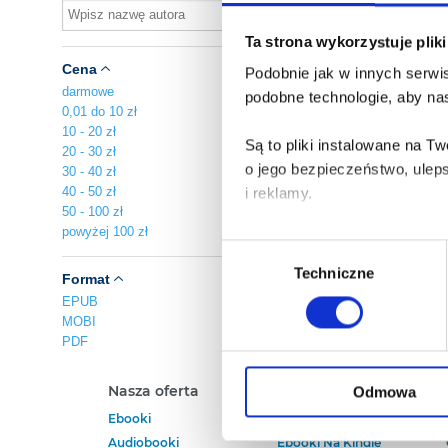
Au
Ta strona wykorzystuje plik
pl
Cena
Podobnie jak w innych serwis
A
darmowe
podobne technologie, aby nas
Za
0,01 do 10 zł
10 - 20 zł
Są to pliki instalowane na 
20 - 30 zł
o jego bezpieczeństwo, ulep
30 - 40 zł
40 - 50 zł
i reklamy.
50 - 100 zł
powyżej 100 zł
Poza plikami, które są nam n
Wybór
Twojej zgody.
Techniczne
zgody
Format
EPUB
Każda udzielona zgoda popra
MOBI
PDF
Zgoda na pliki cookies jest
rogu strony.
Nasza oferta
Polecamy
Odmowa
Ebooki
Darmowe Ebooki
Więcej informacji o korzyst
Audiobooki
Ebooki Na Kindle