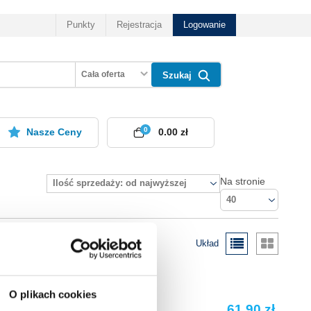
Punkty
Rejestracja
Logowanie
Cała oferta
Szukaj
0
Nasze Ceny
0.00 zł
Na stronie
Ilość sprzedaży: od najwyższej
40
Układ
O plikach cookies
61.90 zł