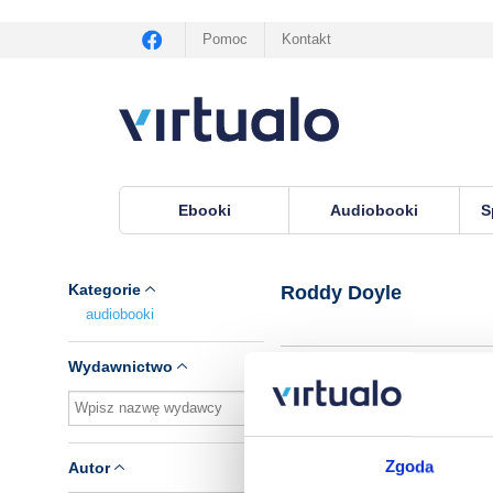
Pomoc
Kontakt
Ebooki
Audiobooki
S
Virtualo.pl
›
Lektor Roddy Doyle
Kategorie
Roddy Doyle
audiobooki
Wydawnictwo
L
Zgoda
Autor
R