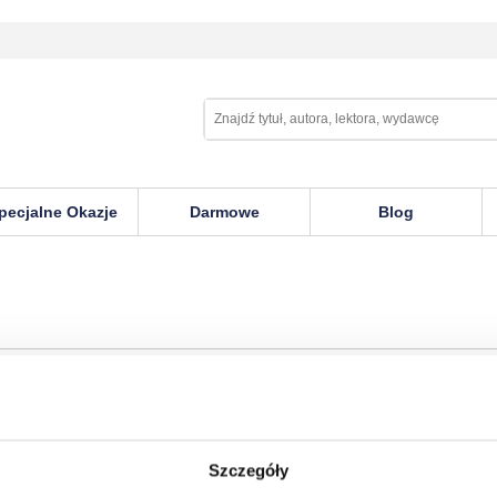
pecjalne Okazje
Darmowe
Blog
ove
Szczegóły
oddy Doyle