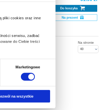
Do koszyka
k Go. Pobierz
Na prezent
pliki cookies oraz inne
lności serwisu, zadbać
owane do Ciebie treści
Na stronie
40
ą także takie, które wymagają
Marketingowe
na ikonę w lewym dolnym
Kontakt
ezwól na wszystkie
Empik S.A
anych osobowych, w tym
ul. Marszałkowska 104/122