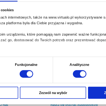
diobook po zakupie nie będzie dostępny do słuchania w aplikacji Empi
i cookies
ik ze swojej biblioteki i odsłuchaj go w dowolnej innej aplikacji...
ach internetowych, także na www.virtualo.pl wykorzystywane są 
UDIOBOOK:
MP3
za platforma była dla Ciebie przyjazna i wygodna.
bezpieczenie:
brak
Twoim urządzeniu, które pomagają nam zapewnić ważne funkcjona
szać go, dostosować do Twoich potrzeb oraz prezentować dopas
iezbędne do prawidłowego i bezpiecznego działania serwisu - s
Funkcjonalne
Analityczne
wi Twoje doświadczenia jeśli jesteś naszym Użytkownikiem.
 dobrowolna i można ją zmienić w dowolnym momencie, klikając 
O Virtualo
Baza wiedzy
Zezwól na wybór
Z
Kontakt
Który Format Ebooka Wybrać?
aniu przez nas z plików cookies oraz o przetwarzaniu Twoich d
O Nas
Naucz Się Słuchać Audiobooków