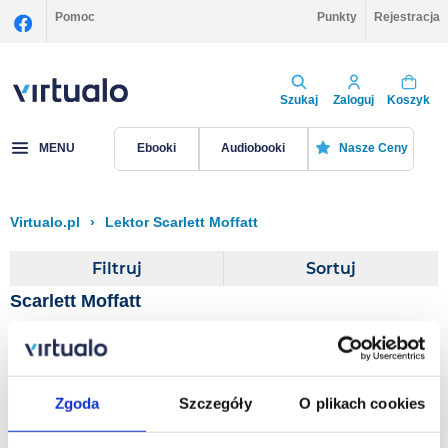
Pomoc
Punkty
Rejestracja
Szukaj
Zaloguj
Koszyk
MENU
Ebooki
Audiobooki
Nasze Ceny
Virtualo.pl
›
Lektor Scarlett Moffatt
Filtruj
Sortuj
Scarlett Moffatt
Scarlett Moffatt Wants to
Believe
Zgoda
Szczegóły
O plikach cookies
Scarlett Moffatt
,
Scott Dobinson