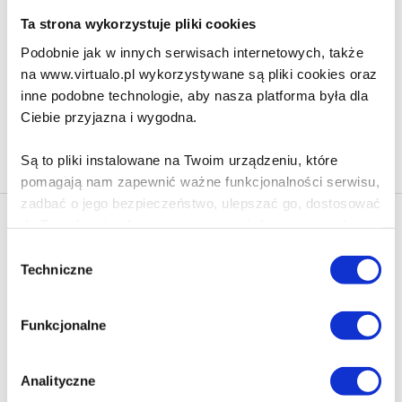
61.90 zł
Ta strona wykorzystuje pliki cookies
Podobnie jak w innych serwisach internetowych, także
Do koszyka
Na prezent
na www.virtualo.pl wykorzystywane są pliki cookies oraz
inne podobne technologie, aby nasza platforma była dla
Ciebie przyjazna i wygodna.
Na stronie
40
Są to pliki instalowane na Twoim urządzeniu, które
pomagają nam zapewnić ważne funkcjonalności serwisu,
zadbać o jego bezpieczeństwo, ulepszać go, dostosować
do Twoich potrzeb oraz prezentować dopasowane do
Newsletter - rabat 10%
Ciebie treści i reklamy.
Klikając ZAPISZ SIĘ, zgadzasz się na otrzymywanie informacji
Wybór
marketingowych dotyczących virtualo.pl oraz partnerów biznesowych
Techniczne
zgody
Virtualo.
Poza plikami, które są nam niezbędne do prawidłowego
i bezpiecznego działania serwisu - są także takie, które
Zgodę można wycofać w każdym czasie w sposób określony w
Funkcjonalne
Polityce Prywatności
.
wymagają Twojej zgody.
Wycofanie zgody nie wpływa na zgodność z prawem przetwarzania
dokonanego przed jej wycofaniem.
Każda udzielona zgoda poprawi Twoje doświadczenia
Analityczne
jeśli jesteś naszym Użytkownikiem.