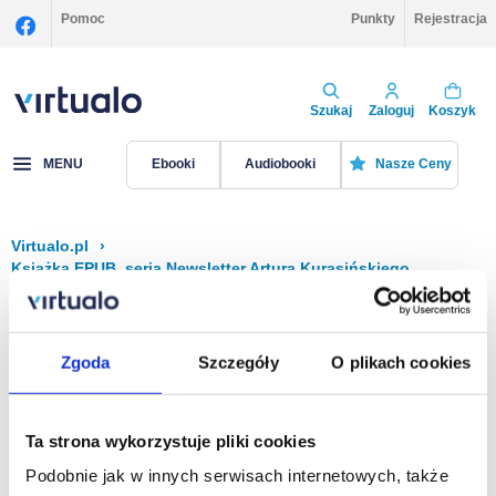
Pomoc
Punkty
Rejestracja
Szukaj
Zaloguj
Koszyk
MENU
Ebooki
Audiobooki
Nasze Ceny
Virtualo.pl
›
Książka EPUB, seria Newsletter Artura Kurasińskiego
Filtruj
Sortuj
Książka EPUB, Newsletter Artura Kurasińskiego
Zgoda
Szczegóły
O plikach cookies
Brak pozycji.
Ta strona wykorzystuje pliki cookies
Podobnie jak w innych serwisach internetowych, także