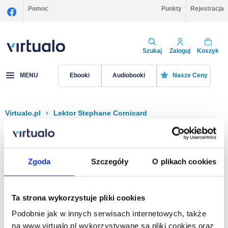
Pomoc
Punkty
Rejestracja
Szukaj
Zaloguj
Koszyk
MENU
Ebooki
Audiobooki
Nasze Ceny
Virtualo.pl
›
Lektor Stephane Cornicard
Filtruj
Sortuj
Stephane Cornicard
Zgoda
Szczegóły
O plikach cookies
Brak pozycji.
Ta strona wykorzystuje pliki cookies
Podobnie jak w innych serwisach internetowych, także
Na stronie
40
na www.virtualo.pl wykorzystywane są pliki cookies oraz