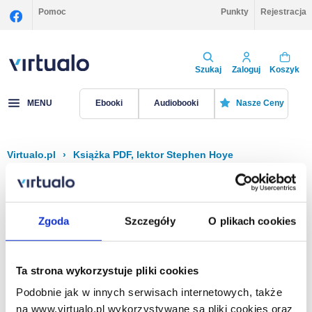
Pomoc
Punkty
Rejestracja
Szukaj
Zaloguj
Koszyk
MENU
Ebooki
Audiobooki
Nasze Ceny
Virtualo.pl
›
Książka PDF, lektor Stephen Hoye
Filtruj
Sortuj
Książka PDF, Stephen Hoye
Zgoda
Szczegóły
O plikach cookies
Brak pozycji.
Ta strona wykorzystuje pliki cookies
Podobnie jak w innych serwisach internetowych, także
Na stronie
40
na www.virtualo.pl wykorzystywane są pliki cookies oraz