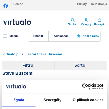
Pomoc
Punkty
Rejestracja
Szukaj
Zaloguj
Koszyk
MENU
Ebooki
Audiobooki
Nasze Ceny
Virtualo.pl
›
Lektor Steve Buscemi
Filtruj
Sortuj
Steve Buscemi
Loser
Jerry Spinelli
Zgoda
Szczegóły
O plikach cookies