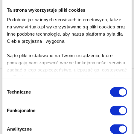
Ta strona wykorzystuje pliki cookies
58.90 zł
Podobnie jak w innych serwisach internetowych, także
Do koszyka
Na prezent
na www.virtualo.pl wykorzystywane są pliki cookies oraz
inne podobne technologie, aby nasza platforma była dla
Ciebie przyjazna i wygodna.
Na stronie
40
Są to pliki instalowane na Twoim urządzeniu, które
pomagają nam zapewnić ważne funkcjonalności serwisu,
zadbać o jego bezpieczeństwo, ulepszać go, dostosować
do Twoich potrzeb oraz prezentować dopasowane do
Newsletter - rabat 10%
Ciebie treści i reklamy.
Wybór
Klikając ZAPISZ SIĘ, zgadzasz się na otrzymywanie informacji
Techniczne
zgody
marketingowych dotyczących virtualo.pl oraz partnerów biznesowych
Poza plikami, które są nam niezbędne do prawidłowego
Virtualo.
i bezpiecznego działania serwisu - są także takie, które
Zgodę można wycofać w każdym czasie w sposób określony w
Funkcjonalne
wymagają Twojej zgody.
Polityce Prywatności
.
Wycofanie zgody nie wpływa na zgodność z prawem przetwarzania
Każda udzielona zgoda poprawi Twoje doświadczenia
dokonanego przed jej wycofaniem.
Analityczne