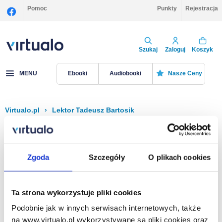
Pomoc
Punkty
Rejestracja
Szukaj
Zaloguj
Koszyk
MENU
Ebooki
Audiobooki
Nasze Ceny
Virtualo.pl
›
Lektor Tadeusz Bartosik
Filtruj
Sortuj
Tadeusz Bartosik
Zgoda
Szczegóły
O plikach cookies
Brak pozycji.
Ta strona wykorzystuje pliki cookies
Podobnie jak w innych serwisach internetowych, także
Na stronie
40
na www.virtualo.pl wykorzystywane są pliki cookies oraz