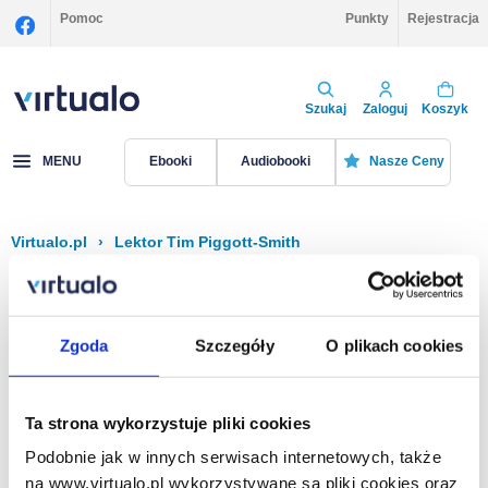
Pomoc
Punkty
Rejestracja
Szukaj
Zaloguj
Koszyk
MENU
Ebooki
Audiobooki
Nasze Ceny
Virtualo.pl
›
Lektor Tim Piggott-Smith
Filtruj
Sortuj
Tim Piggott-Smith
Zgoda
Szczegóły
O plikach cookies
Brak pozycji.
Ta strona wykorzystuje pliki cookies
Podobnie jak w innych serwisach internetowych, także
Na stronie
40
na www.virtualo.pl wykorzystywane są pliki cookies oraz