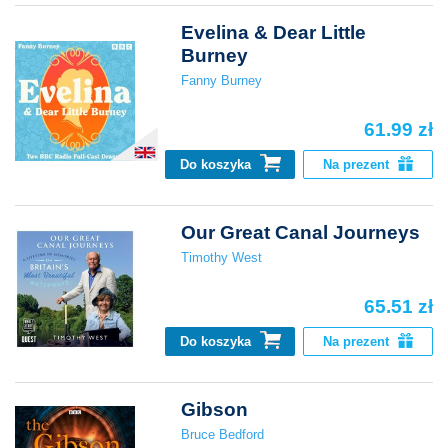
Evelina & Dear Little
Burney
Fanny Burney
61.99 zł
Do koszyka
Na prezent
Our Great Canal Journeys
Timothy West
65.51 zł
Do koszyka
Na prezent
Gibson
Bruce Bedford