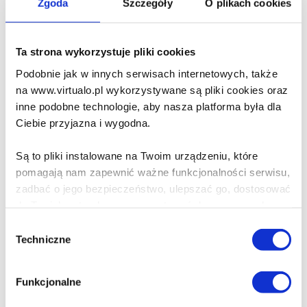
Zgoda
Szczegóły
O plikach cookies
Rumpole: The Sleeping
Partners & other stories
John Mortimer
Ta strona wykorzystuje pliki cookies
Podobnie jak w innych serwisach internetowych, także
56.90 zł
na www.virtualo.pl wykorzystywane są pliki cookies oraz
Do koszyka
Na prezent
inne podobne technologie, aby nasza platforma była dla
Ciebie przyjazna i wygodna.
Henry IV Part Two
Są to pliki instalowane na Twoim urządzeniu, które
William Shakespeare
pomagają nam zapewnić ważne funkcjonalności serwisu,
zadbać o jego bezpieczeństwo, ulepszać go, dostosować
25.90 zł
do Twoich potrzeb oraz prezentować dopasowane do
Ciebie treści i reklamy.
Do koszyka
Na prezent
Wybór
Techniczne
zgody
Poza plikami, które są nam niezbędne do prawidłowego
Rumpole: On Trial & Going
i bezpiecznego działania serwisu - są także takie, które
Funkcjonalne
for Silk
wymagają Twojej zgody.
John Mortimer