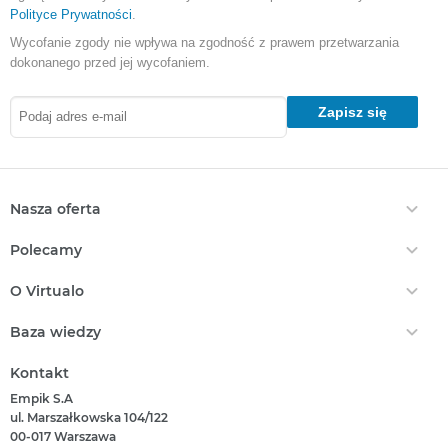
Polityce Prywatności
.
Wycofanie zgody nie wpływa na zgodność z prawem przetwarzania
dokonanego przed jej wycofaniem.
Zapisz się
Nasza oferta
Ebooki
Polecamy
Audiobooki
Darmowe Ebooki
EPrasa
O Virtualo
Ebooki Na Kindle
Punkty Virtualo
Kontakt
Nasze Ceny
Baza wiedzy
Podaruj Prezent
O Nas
Bestsellery
Realizacja Kodu
Który Format Ebooka Wybrać?
Regulamin Zakupów
Kontakt
Nowości
Naucz Się Słuchać Audiobooków
Regulamin Punktów
Empik S.A
Który Czytnik Wybrać?
Polityka Prywatności
ul. Marszałkowska 104/122
Jak Czytać Ebooki?
00-017 Warszawa
Informacje Związane Z Aktem O Usługach Cyfrowych