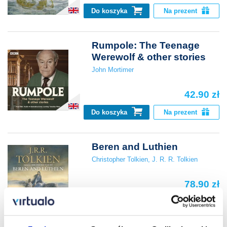
Do koszyka
Na prezent
Rumpole: The Teenage
Werewolf & other stories
John Mortimer
42.90 zł
Do koszyka
Na prezent
Beren and Luthien
Christopher Tolkien
,
J. R. R. Tolkien
78.90 zł
Do koszyka
Na prezent