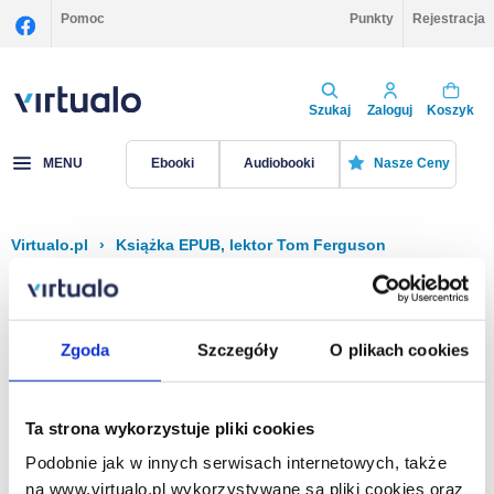
Pomoc
Punkty
Rejestracja
Szukaj
Zaloguj
Koszyk
MENU
Ebooki
Audiobooki
Nasze Ceny
Virtualo.pl
›
Książka EPUB, lektor Tom Ferguson
Filtruj
Sortuj
Książka EPUB, Tom Ferguson
Zgoda
Szczegóły
O plikach cookies
Brak pozycji.
Ta strona wykorzystuje pliki cookies
Podobnie jak w innych serwisach internetowych, także
Na stronie
40
na www.virtualo.pl wykorzystywane są pliki cookies oraz