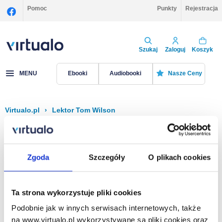
Pomoc
Punkty
Rejestracja
Szukaj
Zaloguj
Koszyk
MENU
Ebooki
Audiobooki
Nasze Ceny
Virtualo.pl
›
Lektor Tom Wilson
Filtruj
Sortuj
Tom Wilson
Zgoda
Szczegóły
O plikach cookies
Brak pozycji.
Ta strona wykorzystuje pliki cookies
Podobnie jak w innych serwisach internetowych, także
Na stronie
40
na www.virtualo.pl wykorzystywane są pliki cookies oraz