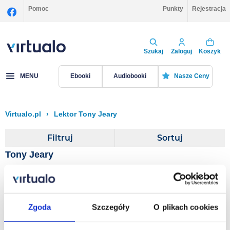
Pomoc
Punkty
Rejestracja
Szukaj
Zaloguj
Koszyk
MENU
Ebooki
Audiobooki
Nasze Ceny
Virtualo.pl
›
Lektor Tony Jeary
Filtruj
Sortuj
Tony Jeary
Life Is a Series of
Presentations
Zgoda
Szczegóły
O plikach cookies
Tony Jeary
,
Kim Dower
,
J.E. Fishman