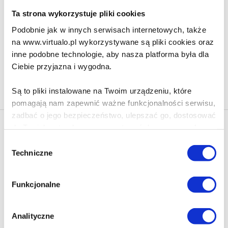
84.90 zł
Ta strona wykorzystuje pliki cookies
Podobnie jak w innych serwisach internetowych, także
Do koszyka
Na prezent
na www.virtualo.pl wykorzystywane są pliki cookies oraz
inne podobne technologie, aby nasza platforma była dla
Ciebie przyjazna i wygodna.
Na stronie
40
Są to pliki instalowane na Twoim urządzeniu, które
pomagają nam zapewnić ważne funkcjonalności serwisu,
zadbać o jego bezpieczeństwo, ulepszać go, dostosować
do Twoich potrzeb oraz prezentować dopasowane do
Newsletter - rabat 10%
Ciebie treści i reklamy.
Klikając ZAPISZ SIĘ, zgadzasz się na otrzymywanie informacji
Wybór
marketingowych dotyczących virtualo.pl oraz partnerów biznesowych
Techniczne
zgody
Virtualo.
Poza plikami, które są nam niezbędne do prawidłowego
i bezpiecznego działania serwisu - są także takie, które
Zgodę można wycofać w każdym czasie w sposób określony w
Funkcjonalne
Polityce Prywatności
.
wymagają Twojej zgody.
Wycofanie zgody nie wpływa na zgodność z prawem przetwarzania
dokonanego przed jej wycofaniem.
Każda udzielona zgoda poprawi Twoje doświadczenia
Analityczne
jeśli jesteś naszym Użytkownikiem.