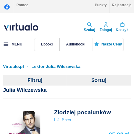
Pomoc
Punkty
Rejestracja
Szukaj
Zaloguj
Koszyk
MENU
Ebooki
Audiobooki
Nasze Ceny
Virtualo.pl
›
Lektor Julia Wilczewska
Filtruj
Sortuj
Julia Wilczewska
Złodziej pocałunków
L.J. Shen