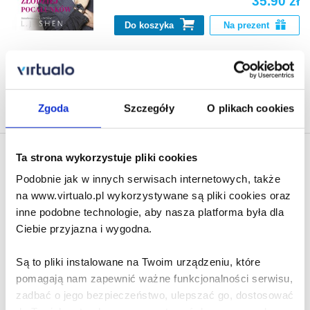
35.90 zł
Do koszyka
Na prezent
Na stronie
40
Zgoda
Szczegóły
O plikach cookies
Ta strona wykorzystuje pliki cookies
Newsletter - rabat 10%
Klikając ZAPISZ SIĘ, zgadzasz się na otrzymywanie informacji
Podobnie jak w innych serwisach internetowych, także
marketingowych dotyczących virtualo.pl oraz partnerów biznesowych
na www.virtualo.pl wykorzystywane są pliki cookies oraz
Virtualo.
inne podobne technologie, aby nasza platforma była dla
Zgodę można wycofać w każdym czasie w sposób określony w
Ciebie przyjazna i wygodna.
Polityce Prywatności
.
Wycofanie zgody nie wpływa na zgodność z prawem przetwarzania
Są to pliki instalowane na Twoim urządzeniu, które
dokonanego przed jej wycofaniem.
pomagają nam zapewnić ważne funkcjonalności serwisu,
zadbać o jego bezpieczeństwo, ulepszać go, dostosować
Zapisz się