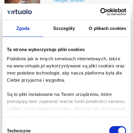
Georges Simenon
19.99 zł
Zgoda
Szczegóły
O plikach cookies
Do koszyka
Na prezent
Ta strona wykorzystuje pliki cookies
Igranie z duchami
Podobnie jak w innych serwisach internetowych, także
Arthur Conan Doyle
na www.virtualo.pl wykorzystywane są pliki cookies oraz
inne podobne technologie, aby nasza platforma była dla
Ciebie przyjazna i wygodna.
19.99 zł
Do koszyka
Na prezent
Są to pliki instalowane na Twoim urządzeniu, które
pomagają nam zapewnić ważne funkcjonalności serwisu,
zadbać o jego bezpieczeństwo, ulepszać go, dostosować
Zagadka Cloomber
do Twoich potrzeb oraz prezentować dopasowane do
Arthur Conan Doyle
Ciebie treści i reklamy.
Wybór
Techniczne
zgody