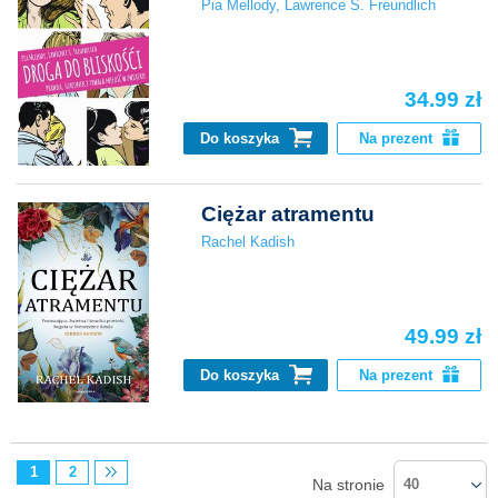
Pia Mellody
,
Lawrence S. Freundlich
34.99 zł
Do koszyka
Na prezent
Ciężar atramentu
Rachel Kadish
49.99 zł
Do koszyka
Na prezent
1
2
Na stronie
40