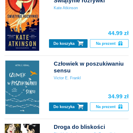
Świątynie rozrywki
Kate Atkinson
44.99 zł
Do koszyka
Na prezent
Człowiek w poszukiwaniu
sensu
Victor E. Frankl
34.99 zł
Do koszyka
Na prezent
Droga do bliskości