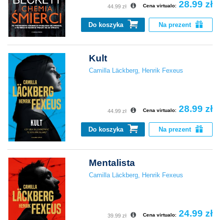
28.99 zł
Cena virtualo:
44.99 zł
Do koszyka
Na prezent
Kult
Camilla Läckberg
,
Henrik Fexeus
28.99 zł
Cena virtualo:
44.99 zł
Do koszyka
Na prezent
Mentalista
Camilla Läckberg
,
Henrik Fexeus
24.99 zł
Cena virtualo:
39.99 zł