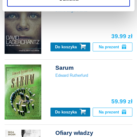
Co nas nie zabije
David Lagercrantz
39.99 zł
Do koszyka
Na prezent
Sarum
Edward Rutherfurd
59.99 zł
Do koszyka
Na prezent
Ofiary władzy