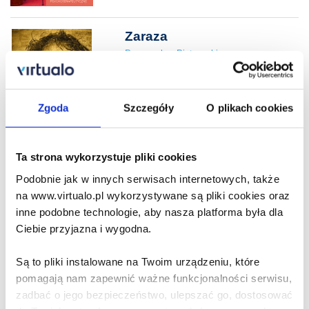
Zaraza
Przemysław Piotrowski
21.99 zł
Zgoda
Szczegóły
O plikach cookies
Cena virtualo:
34.99 zł
Do koszyka
Na prezent
Ta strona wykorzystuje pliki cookies
Podobnie jak w innych serwisach internetowych, także
Piętno
na www.virtualo.pl wykorzystywane są pliki cookies oraz
Przemysław Piotrowski
inne podobne technologie, aby nasza platforma była dla
Ciebie przyjazna i wygodna.
20.62 zł
Cena virtualo:
34.99 zł
Są to pliki instalowane na Twoim urządzeniu, które
pomagają nam zapewnić ważne funkcjonalności serwisu,
Do koszyka
Na prezent
zadbać o jego bezpieczeństwo, ulepszać go, dostosować