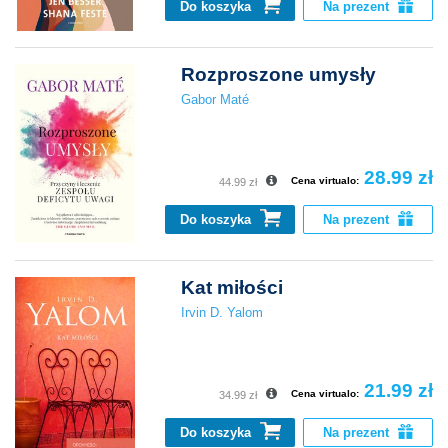
Do koszyka
Na prezent
Rozproszone umysły
Gabor Maté
28.99 zł
Cena virtualo:
44.99 zł
Do koszyka
Na prezent
Kat miłości
Irvin D. Yalom
21.99 zł
Cena virtualo:
34.99 zł
Do koszyka
Na prezent