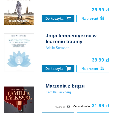
39.99 zł
Do koszyka
Na prezent
Joga terapeutyczna w
leczeniu traumy
Arielle Schwartz
39.99 zł
Do koszyka
Na prezent
Marzenia z brązu
Camilla Läckberg
31.99 zł
Cena virtualo:
49.99 zł