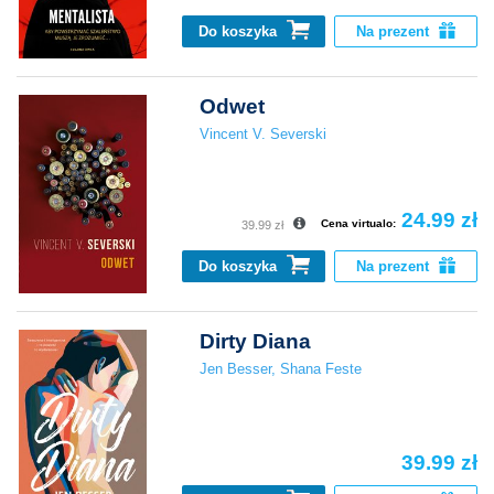
Do koszyka
Na prezent
Odwet
Vincent V. Severski
24.99 zł
Cena virtualo:
39.99 zł
Do koszyka
Na prezent
Dirty Diana
Jen Besser
,
Shana Feste
39.99 zł