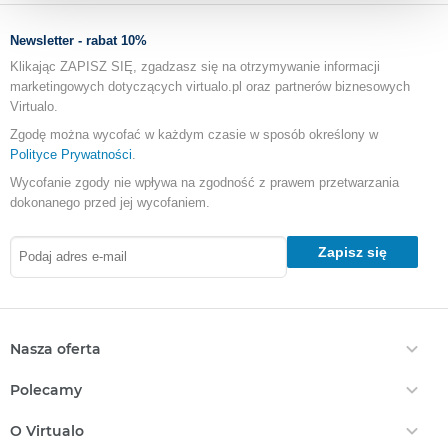
Newsletter - rabat 10%
Klikając ZAPISZ SIĘ, zgadzasz się na otrzymywanie informacji
marketingowych dotyczących virtualo.pl oraz partnerów biznesowych
Virtualo.
Zgodę można wycofać w każdym czasie w sposób określony w
Polityce Prywatności
.
Wycofanie zgody nie wpływa na zgodność z prawem przetwarzania
dokonanego przed jej wycofaniem.
Zapisz się
Nasza oferta
Ebooki
Polecamy
Audiobooki
Darmowe Ebooki
EPrasa
O Virtualo
Ebooki Na Kindle