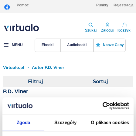
Pomoc
Punkty
Rejestracja
Szukaj
Zaloguj
Koszyk
MENU
Ebooki
Audiobooki
Nasze Ceny
Virtualo.pl
›
Autor P.D. Viner
Filtruj
Sortuj
P.D. Viner
Last Winter of Dani
Lancing
Zgoda
Szczegóły
O plikach cookies
P.D. Viner