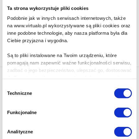
52.90 zł
Ta strona wykorzystuje pliki cookies
Podobnie jak w innych serwisach internetowych, także
Do koszyka
Na prezent
na www.virtualo.pl wykorzystywane są pliki cookies oraz
inne podobne technologie, aby nasza platforma była dla
Ciebie przyjazna i wygodna.
Na stronie
40
Są to pliki instalowane na Twoim urządzeniu, które
pomagają nam zapewnić ważne funkcjonalności serwisu,
zadbać o jego bezpieczeństwo, ulepszać go, dostosować
do Twoich potrzeb oraz prezentować dopasowane do
Newsletter - rabat 10%
Ciebie treści i reklamy.
Klikając ZAPISZ SIĘ, zgadzasz się na otrzymywanie informacji
Wybór
marketingowych dotyczących virtualo.pl oraz partnerów biznesowych
Techniczne
zgody
Virtualo.
Poza plikami, które są nam niezbędne do prawidłowego
i bezpiecznego działania serwisu - są także takie, które
Zgodę można wycofać w każdym czasie w sposób określony w
Funkcjonalne
Polityce Prywatności
.
wymagają Twojej zgody.
Wycofanie zgody nie wpływa na zgodność z prawem przetwarzania
dokonanego przed jej wycofaniem.
Każda udzielona zgoda poprawi Twoje doświadczenia
Analityczne
jeśli jesteś naszym Użytkownikiem.