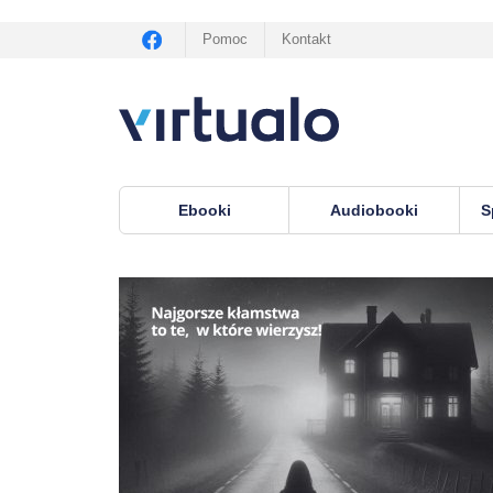
Pomoc
Kontakt
Ebooki
Audiobooki
S
Virtualo.pl
›
audiobooki
›
Kryminał i sensacja