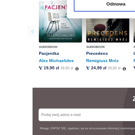
rogu strony.
Odmowa
Więcej informacji o korzyst
o przysługujących Ci uprawn
AUDIOBOOK
AUDIOBOOK
Pacjentka
Precedens
Alex Michaelides
Remigiusz Mróz
19,90 zł
24,99 zł
39,90 zł
39,90 zł
Klikając ZAPISZ SIĘ, zgadzasz się na otrzymywanie informacji marketing