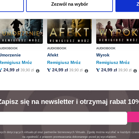
Zezwól na wybór
Z
aniu przez nas z plików cookies oraz o przetwarzaniu Twoich d
ieniach, znajdziesz w naszej
Polityce prywatności
.
AUDIOBOOK
AUDIOBOOK
AUDIOBOOK
Umorzenie
Afekt
Wyrok
Remigiusz Mróz
Remigiusz Mróz
Remigiusz Mróz
24,99 zł
24,99 zł
24,99 zł
39,90 zł
39,90 zł
39,90 zł
Zapisz się na newsletter i otrzymaj rabat 10
owych dotyczących virtualo.pl oraz partnerów biznesowych Virtualo. Zgodę można wycofać w każdym czas
na zgodność z prawem przetwarzania dokonanego przed jej wycofaniem.