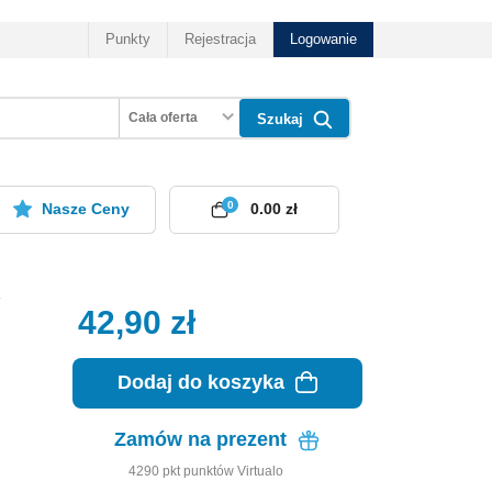
Punkty
Rejestracja
Logowanie
Cała oferta
Szukaj
0
Nasze Ceny
0.00 zł
42,90
zł
Dodaj do koszyka
Zamów na prezent
4290
pkt
punktów Virtualo