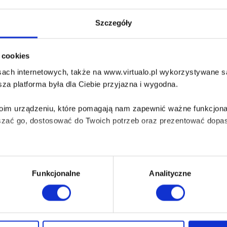
to niemożliwe. Powrót do rodzinnego miasta – miejsca, które pr
ontacja nie tylko z własnymi demonami, ukrytymi głęboko w zak
prawdę o przeszłości.
Szczegóły
ci związane ze śmiercią matki i sprzedażą domu, a następnie wr
c nie idzie zgodnie z założeniem. Przeszłość okazuje się być
i cookies
raz dawnych zdarzeń.
ach internetowych, także na www.virtualo.pl wykorzystywane są 
adek?
za platforma była dla Ciebie przyjazna i wygodna.
Twoim urządzeniu, które pomagają nam zapewnić ważne funkcjona
szać go, dostosować do Twoich potrzeb oraz prezentować dopas
i?
e wielu osób i jak daleko sięgają konsekwencje jednej tajemnic
iezbędne do prawidłowego i bezpiecznego działania serwisu - s
Funkcjonalne
Analityczne
wi Twoje doświadczenia jeśli jesteś naszym Użytkownikiem.
 dobrowolna i można ją zmienić w dowolnym momencie, klikając 