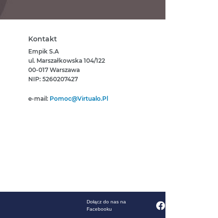
Kontakt
Empik S.A
ul. Marszałkowska 104/122
00-017 Warszawa
NIP: 5260207427
e-mail:
Pomoc@virtualo.pl
Dołącz do nas na
Facebooku