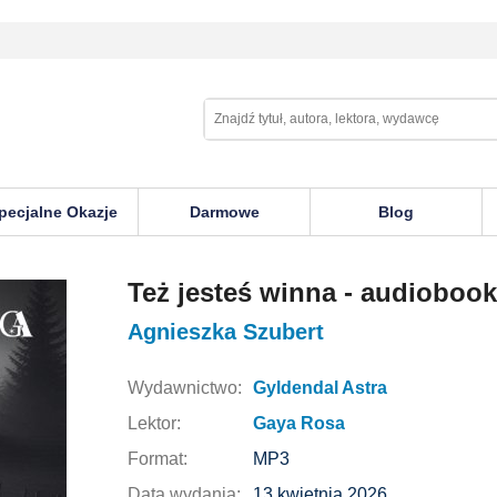
pecjalne Okazje
Darmowe
Blog
Też jesteś winna - audiobook
Agnieszka Szubert
Wydawnictwo:
Gyldendal Astra
Lektor:
Gaya Rosa
Format:
MP3
Data wydania:
13 kwietnia 2026