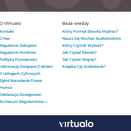
O Virtualo
Baza wiedzy
Kontakt
Który Format Ebooka Wybrać?
O Nas
Naucz Się Słuchać Audiobooków
Regulamin Zakupów
Który Czytnik Wybrać?
Regulamin Punktów
Jak Czytać Ebooki?
Polityka Prywatności
Jak Czytać Więcej?
Informacje Związane Z Aktem
Książka Czy Audiobook?
O Usługach Cyfrowych
Zgłoś Naruszenie Prawa
Pomoc
Deklaracja Dostępności
Archiwum Regulaminów
Regulamin Zakupów
Obowiązujący Do Dnia 16
Lipca 2024