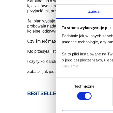
Karolina, po dziewiętnastu latach prób wie, że 
lęk, z którym zmaga się od lat. Czeka ją konfr
przyjaciółmi, przed którymi przez lata skrywała 
Zgoda
Jej plan wydaje się prosty – załatwić formalnoś
próbowała nadać pozory normalności. Jednak ni
Ta strona wykorzystuje plik
kolejne, odkrywając coraz bardziej złożony ob
Podobnie jak w innych serwis
Czy śmierć matki Karoliny to na pewno był wyp
podobne technologie, aby nas
Kto przesyła listy z pogróżkami do zmarłej?
Są to pliki instalowane na 
o jego bezpieczeństwo, ulep
I czy tylko Karolina skrywa prawdę o przeszłośc
i reklamy.
Zobacz, jak jeden czyn może rzucić cień na życi
Poza plikami, które są nam n
Wybór
Twojej zgody.
Techniczne
zgody
BESTSELLERY
Każda udzielona zgoda popra
Zgoda na pliki cookies jest