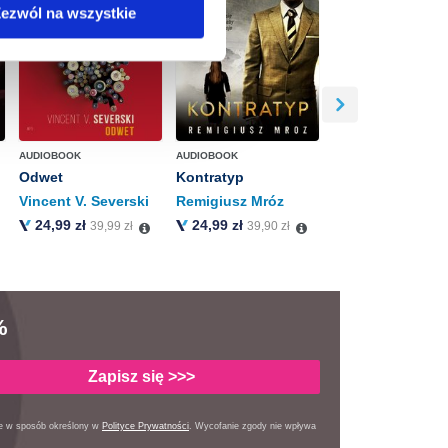
ezwól na wszystkie
anych osobowych, w tym
AUDIOBOOK
AUDIOBOOK
Odwet
Kontratyp
Vincent V. Severski
Remigiusz Mróz
24,99 zł
24,99 zł
39,99 zł
39,90 zł
%
Zapisz się >>>
ie w sposób określony
w
Polityce Prywatności
. Wycofanie zgody nie wpływa