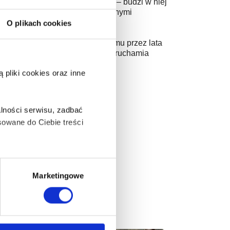
zywołuje najgorsze wspomnienia – budzi w niej
amarkach umysłu, ale także z dawnymi
O plikach cookies
ócić do Bostonu, do życia, któremu przez lata
 jak domino – jedno wydarzenie uruchamia
pliki cookies oraz inne
lności serwisu, zadbać
owane do Ciebie treści
y.
ą także takie, które wymagają
Marketingowe
na ikonę w lewym dolnym