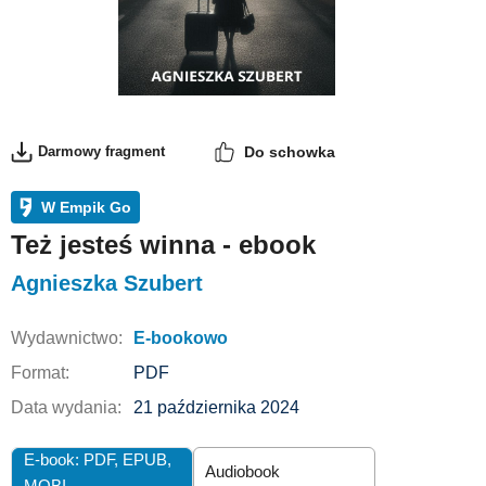
Darmowy fragment
Do schowka
W Empik Go
Też jesteś winna - ebook
Agnieszka Szubert
Wydawnictwo:
E-bookowo
Format:
PDF
Data wydania:
21 października 2024
E-book: PDF,
EPUB
Audiobook
MOBI