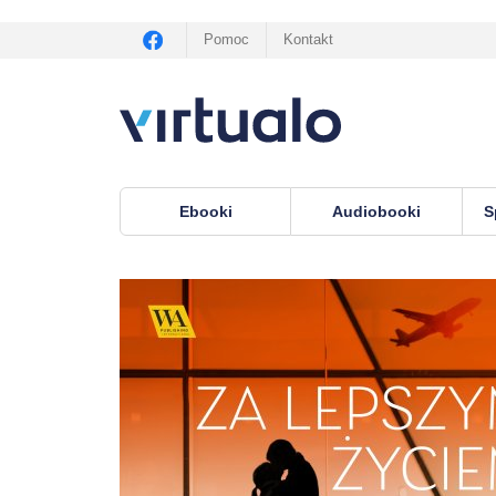
Pomoc
Kontakt
Ebooki
Audiobooki
S
Virtualo.pl
›
audiobooki
›
Obyczajowe