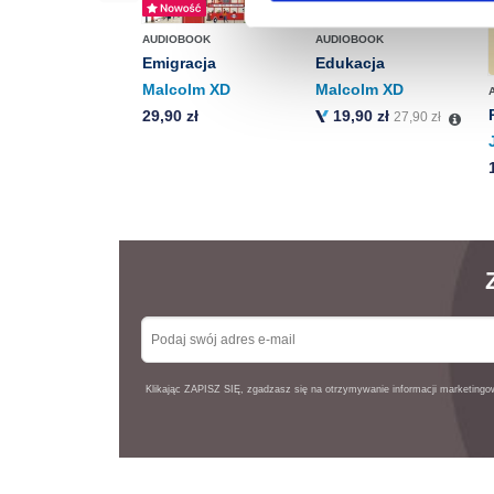
Więcej informacji o korzyst
AUDIOBOOK
AUDIOBOOK
o przysługujących Ci uprawn
Emigracja
Edukacja
Malcolm XD
Malcolm XD
29,90 zł
19,90 zł
27,90 zł
Klikając ZAPISZ SIĘ, zgadzasz się na otrzymywanie informacji marketing