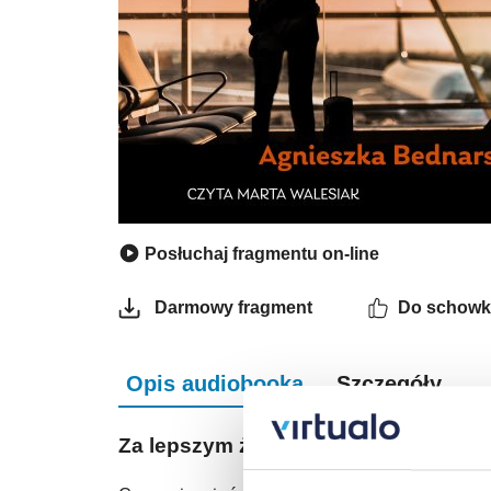
Posłuchaj fragmentu on-line
Do schowk
Darmowy fragment
Opis audiobooka
Szczegóły
Za lepszym życiem - audiobook