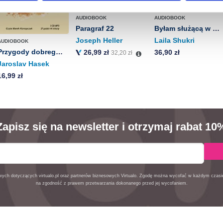
aniu przez nas z plików cookies oraz o przetwarzaniu Twoich d
AUDIOBOOK
AUDIOBOOK
ieniach, znajdziesz w naszej
Polityce prywatności
.
Paragraf 22
Byłam służącą w arabskich pałacach
Joseph Heller
Laila Shukri
AUDIOBOOK
Przygody dobrego wojaka Szwejka
26,99 zł
36,90 zł
32,20 zł
Jaroslav Hasek
16,99 zł
Zapisz się na newsletter i otrzymaj rabat 10
owych dotyczących virtualo.pl oraz partnerów biznesowych Virtualo. Zgodę można wycofać w każdym czas
na zgodność z prawem przetwarzania dokonanego przed jej wycofaniem.