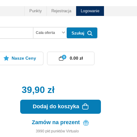
Punkty
Rejestracja
Logowanie
Cała oferta
Szukaj
0
Nasze Ceny
0.00 zł
39,90
zł
Dodaj do koszyka
Zamów na prezent
3990
pkt
punktów Virtualo