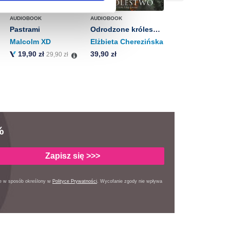
anych osobowych, w tym
AUDIOBOOK
AUDIOBOOK
Pastrami
Odrodzone królestwo
Malcolm XD
Elżbieta Cherezińska
19,90 zł
39,90 zł
29,90 zł
%
Zapisz się >>>
ie w sposób określony
w
Polityce Prywatności
. Wycofanie zgody nie wpływa