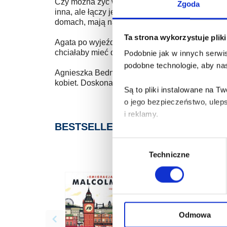
Czy można żyć w szczęśliwym związku na odległo
Zgoda
inna, ale łączy je jedno. Ich partnerzy opuścili
domach, mają na głowie dzieci, pracę i inne pro
Ta strona wykorzystuje plik
Agata po wyjeździe męża wdaje się w burzliwy r
chciałaby mieć dziecko i pragnie wsparcia od par
Podobnie jak w innych serwis
podobne technologie, aby nas
Agnieszka Bednarska, autorka powieści Piętno 
kobiet. Doskonale wiedziała, z jakimi emocjami 
Są to pliki instalowane na 
o jego bezpieczeństwo, ulep
i reklamy.
BESTSELLERY
Poza plikami, które są nam n
Wybór
Twojej zgody.
Techniczne
zgody
Każda udzielona zgoda popra
Zgoda na pliki cookies jest
rogu strony.
Odmowa