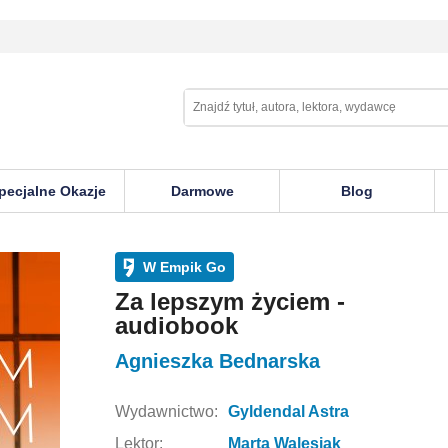
pecjalne Okazje
Darmowe
Blog
W Empik Go
Za lepszym życiem -
audiobook
Agnieszka Bednarska
Wydawnictwo:
Gyldendal Astra
Lektor:
Marta Walesiak