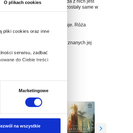
Agata, Ewka, Róża i Mirka. Każda z nich jest
O plikach cookies
rspektyw i lepszego życia. One pozostały same w
ić z sytuacją, jak potrafią.
że swojego męża już nie potrzebuje. Róża
i dobrze jej z tym.
pliki cookies oraz inne
dstawie doświadczeń własnych i znanych jej
ie wiarygodne.
lności serwisu, zadbać
owane do Ciebie treści
ą także takie, które wymagają
Marketingowe
na ikonę w lewym dolnym
ezwól na wszystkie