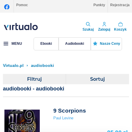
Pomoc
Punkty
Rejestracja
Szukaj
Zaloguj
Koszyk
MENU
Ebooki
Audiobooki
Nasze Ceny
Virtualo.pl
›
audiobooki
Filtruj
Sortuj
audiobooki - audiobooki
9 Scorpions
Paul Levine