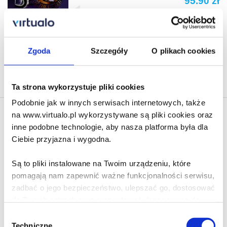
95.90 zł
Do koszyka
Na prezent
Zgoda
Szczegóły
O plikach cookies
Na stronie
40
Ta strona wykorzystuje pliki cookies
Podobnie jak w innych serwisach internetowych, także
na www.virtualo.pl wykorzystywane są pliki cookies oraz
Newsletter - rabat 10%
inne podobne technologie, aby nasza platforma była dla
Klikając ZAPISZ SIĘ, zgadzasz się na otrzymywanie informacji
Ciebie przyjazna i wygodna.
marketingowych dotyczących virtualo.pl oraz partnerów biznesowych
Virtualo.
Są to pliki instalowane na Twoim urządzeniu, które
Zgodę można wycofać w każdym czasie w sposób określony w
Polityce Prywatności
.
pomagają nam zapewnić ważne funkcjonalności serwisu,
zadbać o jego bezpieczeństwo, ulepszać go, dostosować
Wycofanie zgody nie wpływa na zgodność z prawem przetwarzania
dokonanego przed jej wycofaniem.
do Twoich potrzeb oraz prezentować dopasowane do
Ciebie treści i reklamy.
Wybór
Zapisz się
Techniczne