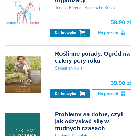
organizacji
Joanna Berendt
,
Agnieszka Kozak
59.90 zł
Do koszyka
Na prezent
Roślinne porady. Ogród na
cztery pory roku
Sebastian Kulis
39.90 zł
Do koszyka
Na prezent
Problemy są dobre, czyli
jak odzyskać siłę w
trudnych czasach
Fryderyk Karzełek