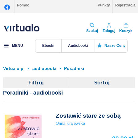
Pomoc
Punkty
Rejestracja
Szukaj
Zaloguj
Koszyk
MENU
Ebooki
Audiobooki
Nasze Ceny
Virtualo.pl
›
audiobooki
›
Poradniki
Filtruj
Sortuj
Poradniki - audiobooki
Zostawić stare ze sobą
Orina Krajewska