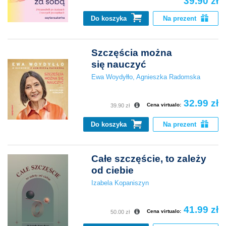
39.90 zł
Do koszyka
Na prezent
Szczęścia można
się nauczyć
Ewa Woydyłło
,
Agnieszka Radomska
32.99 zł
Cena virtualo:
39.90 zł
Do koszyka
Na prezent
Całe szczęście, to zależy
od ciebie
Izabela Kopaniszyn
41.99 zł
Cena virtualo:
50.00 zł