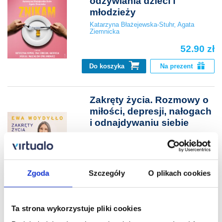
odżywiania dzieci i
młodzieży
Katarzyna Błażejewska-Stuhr
,
Agata
Ziemnicka
52.90 zł
Do koszyka
Na prezent
Zakręty życia. Rozmowy o
miłości, depresji, nałogach
i odnajdywaniu siebie
Ewa Woydyłło
32.99 zł
Cena virtualo:
39.90 zł
Zgoda
Szczegóły
O plikach cookies
Do koszyka
Na prezent
Ta strona wykorzystuje pliki cookies
Żyć dłużej. Nauka o długim