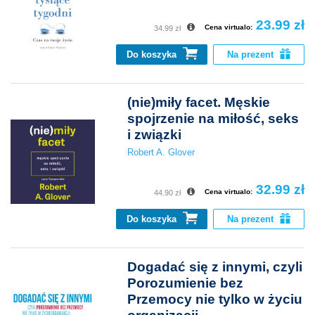
23.99 zł
Cena virtualo:
34.99 zł
Do koszyka
Na prezent
(nie)miły facet. Męskie
spojrzenie na miłość, seks
i związki
Robert A. Glover
32.99 zł
Cena virtualo:
44.90 zł
Do koszyka
Na prezent
Dogadać się z innymi, czyli
Porozumienie bez
Przemocy nie tylko w życiu