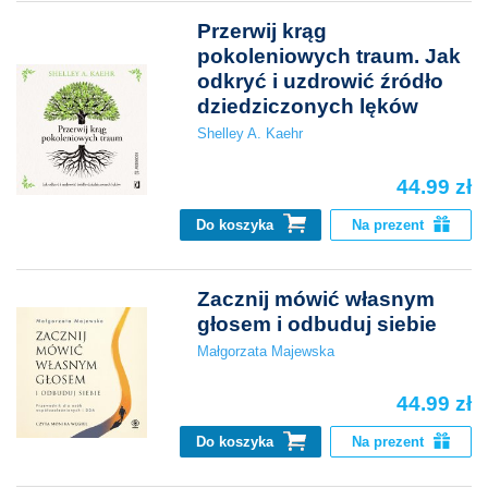
Przerwij krąg
pokoleniowych traum. Jak
odkryć i uzdrowić źródło
dziedziczonych lęków
Shelley A. Kaehr
44.99 zł
Do koszyka
Na prezent
Zacznij mówić własnym
głosem i odbuduj siebie
Małgorzata Majewska
44.99 zł
Do koszyka
Na prezent