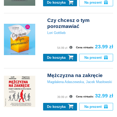
Do koszyka
Na prezent
Czy chcesz o tym
porozmawiać
Lori Gottlieb
23.99 zł
Cena virtualo:
54.99 zł
Do koszyka
Na prezent
Mężczyzna na zakręcie
Magdalena Adaszewska
,
Jacek Masłowski
32.99 zł
Cena virtualo:
39.99 zł
Do koszyka
Na prezent