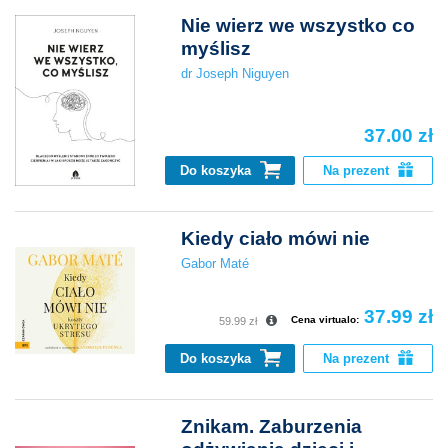
Nie wierz we wszystko co
myślisz
dr Joseph Niguyen
37.00 zł
Do koszyka
Na prezent
Kiedy ciało mówi nie
Gabor Maté
37.99 zł
Cena virtualo:
59.99 zł
Do koszyka
Na prezent
Znikam. Zaburzenia