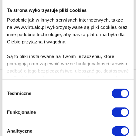
Ta strona wykorzystuje pliki cookies
10.63 zł
Podobnie jak w innych serwisach internetowych, także
Do koszyka
Na prezent
na www.virtualo.pl wykorzystywane są pliki cookies oraz
inne podobne technologie, aby nasza platforma była dla
Ciebie przyjazna i wygodna.
Na stronie
40
Są to pliki instalowane na Twoim urządzeniu, które
pomagają nam zapewnić ważne funkcjonalności serwisu,
zadbać o jego bezpieczeństwo, ulepszać go, dostosować
do Twoich potrzeb oraz prezentować dopasowane do
Newsletter - rabat 10%
Ciebie treści i reklamy.
Wybór
Klikając ZAPISZ SIĘ, zgadzasz się na otrzymywanie informacji
Techniczne
zgody
marketingowych dotyczących virtualo.pl oraz partnerów biznesowych
Poza plikami, które są nam niezbędne do prawidłowego
Virtualo.
i bezpiecznego działania serwisu - są także takie, które
Zgodę można wycofać w każdym czasie w sposób określony w
Funkcjonalne
wymagają Twojej zgody.
Polityce Prywatności
.
Wycofanie zgody nie wpływa na zgodność z prawem przetwarzania
Każda udzielona zgoda poprawi Twoje doświadczenia
dokonanego przed jej wycofaniem.
Analityczne