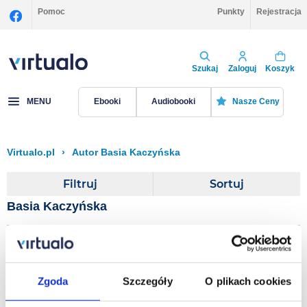
Pomoc
Punkty
Rejestracja
Szukaj
Zaloguj
Koszyk
MENU
Ebooki
Audiobooki
Nasze Ceny
Virtualo.pl
›
Autor Basia Kaczyńska
Filtruj
Sortuj
Basia Kaczyńska
Złowrogi sześcian
Basia Kaczyńska
Zgoda
Szczegóły
O plikach cookies