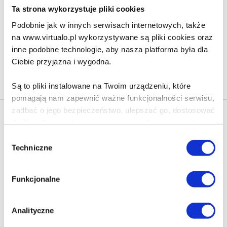
103.90 zł
Ta strona wykorzystuje pliki cookies
Do koszyka
Na prezent
Podobnie jak w innych serwisach internetowych, także
na www.virtualo.pl wykorzystywane są pliki cookies oraz
inne podobne technologie, aby nasza platforma była dla
Ciebie przyjazna i wygodna.
Na stronie
40
Są to pliki instalowane na Twoim urządzeniu, które
pomagają nam zapewnić ważne funkcjonalności serwisu,
zadbać o jego bezpieczeństwo, ulepszać go, dostosować
Newsletter - rabat 10%
do Twoich potrzeb oraz prezentować dopasowane do
Klikając ZAPISZ SIĘ, zgadzasz się na otrzymywanie informacji
Ciebie treści i reklamy.
Wybór
marketingowych dotyczących virtualo.pl oraz partnerów biznesowych
Techniczne
zgody
Virtualo.
Poza plikami, które są nam niezbędne do prawidłowego
Zgodę można wycofać w każdym czasie w sposób określony w
i bezpiecznego działania serwisu - są także takie, które
Polityce Prywatności
.
Funkcjonalne
wymagają Twojej zgody.
Wycofanie zgody nie wpływa na zgodność z prawem przetwarzania
dokonanego przed jej wycofaniem.
Każda udzielona zgoda poprawi Twoje doświadczenia
Analityczne
jeśli jesteś naszym Użytkownikiem.
Zapisz się