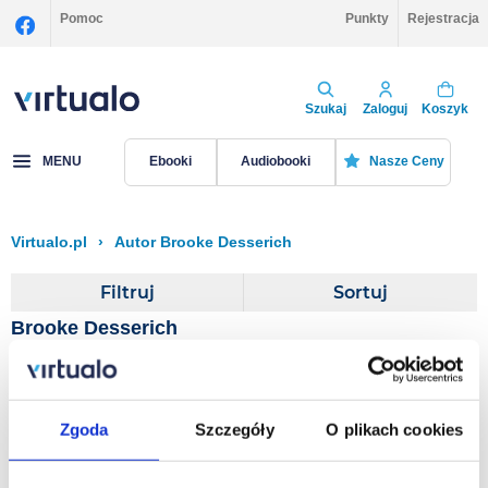
Pomoc
Punkty
Rejestracja
Szukaj
Zaloguj
Koszyk
MENU
Ebooki
Audiobooki
Nasze Ceny
Virtualo.pl
›
Autor Brooke Desserich
Filtruj
Sortuj
Brooke Desserich
Notes Left Behind
Zgoda
Szczegóły
O plikach cookies
Keith Desserich
,
Brooke Desserich