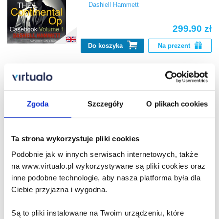
Dashiell Hammett
299.90 zł
Do koszyka
Na prezent
Sokół maltański
Dashiell Hammett
Zgoda
Szczegóły
O plikach cookies
44.00 zł
Ta strona wykorzystuje pliki cookies
Do koszyka
Na prezent
Podobnie jak w innych serwisach internetowych, także
na www.virtualo.pl wykorzystywane są pliki cookies oraz
inne podobne technologie, aby nasza platforma była dla
Crooked Souls
Ciebie przyjazna i wygodna.
Dashiell Hammett
Są to pliki instalowane na Twoim urządzeniu, które