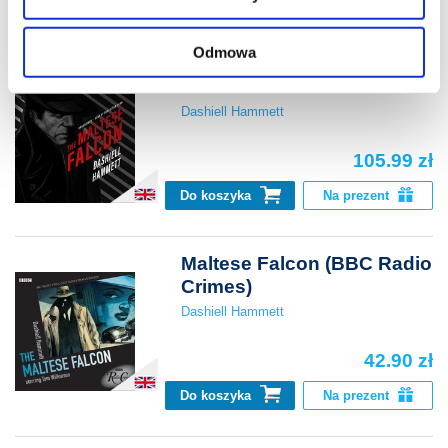
znajdziesz w naszej
Polityce prywatności
.
Do koszyka
Na prezent
Odmowa
Maltese Falcon
Dashiell Hammett
105.99 zł
Do koszyka
Na prezent
Maltese Falcon (BBC Radio
Crimes)
Dashiell Hammett
42.90 zł
Do koszyka
Na prezent