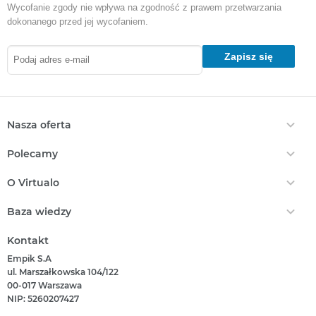
Wycofanie zgody nie wpływa na zgodność z prawem przetwarzania
dokonanego przed jej wycofaniem.
Zapisz się
Nasza oferta
Ebooki
Polecamy
Audiobooki
Darmowe Ebooki
EPrasa
O Virtualo
Ebooki Na Kindle
Punkty Virtualo
Kontakt
Nasze Ceny
Baza wiedzy
Podaruj Prezent
O Nas
Bestsellery
Realizacja Kodu
Który Format Ebooka Wybrać?
Regulamin Zakupów
Kontakt
Nowości
Naucz Się Słuchać Audiobooków
Regulamin Punktów
Empik S.A
Który Czytnik Wybrać?
Polityka Prywatności
ul. Marszałkowska 104/122
Jak Czytać Ebooki?
00-017 Warszawa
Informacje Związane Z Aktem O Usługach Cyfrowych
Jak Czytać Więcej?
NIP: 5260207427
Zgłoś Naruszenie Prawa
Książka Czy Audiobook?