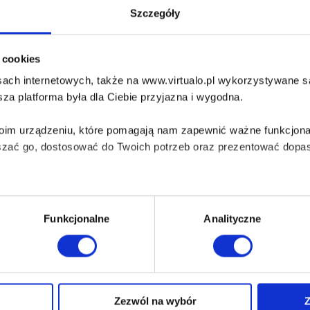
Szczegóły
troducing Jonas Flynt. Gambler. Thief. Killer. Man of honour.
UDIOBOOK:
MP3
i cookies
bezpieczenie:
Watermark
ach internetowych, także na www.virtualo.pl wykorzystywane są 
za platforma była dla Ciebie przyjazna i wygodna.
 Thief's Justice
uglas Skelton
Twoim urządzeniu, które pomagają nam zapewnić ważne funkcjona
szać go, dostosować do Twoich potrzeb oraz prezentować dopas
e city is caught in the vice-like grip of a savage winter. Even the Tha
er. But for Jonas Flynt – thief, gambler, killer – the chilling...
UDIOBOOK:
MP3
iezbędne do prawidłowego i bezpiecznego działania serwisu - s
bezpieczenie:
Watermark
Funkcjonalne
Analityczne
wi Twoje doświadczenia jeśli jesteś naszym Użytkownikiem.
 dobrowolna i można ją zmienić w dowolnym momencie, klikając 
Zezwól na wybór
Z