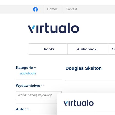
Pomoc
Kontakt
Ebooki
Audiobooki
S
Virtualo.pl
›
Autor Douglas Skelton
Kategorie
Douglas Skelton
audiobooki
Wydawnictwo
A
Autor
Do