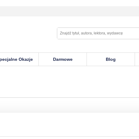
pecjalne Okazje
Darmowe
Blog
n Honourable Thief
uglas Skelton