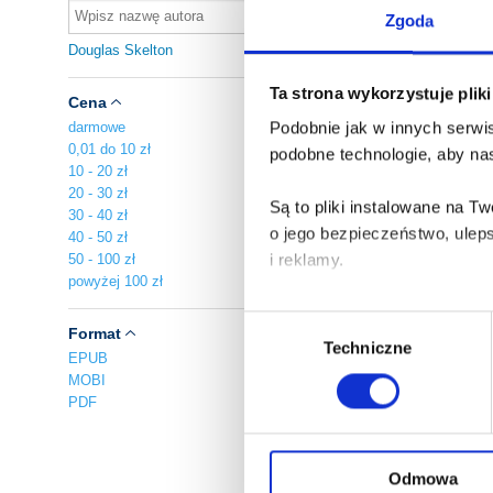
Zgoda
In
Douglas Skelton
A
Ta strona wykorzystuje plik
Za
Cena
darmowe
Podobnie jak w innych serwis
0,01 do 10 zł
podobne technologie, aby nas
10 - 20 zł
A
20 - 30 zł
Do
Są to pliki instalowane na 
30 - 40 zł
o jego bezpieczeństwo, ulep
40 - 50 zł
Th
50 - 100 zł
i reklamy.
ov
powyżej 100 zł
A
Poza plikami, które są nam n
Za
Wybór
Format
Twojej zgody.
Techniczne
zgody
EPUB
MOBI
Każda udzielona zgoda popra
PDF
Zgoda na pliki cookies jest
rogu strony.
Odmowa