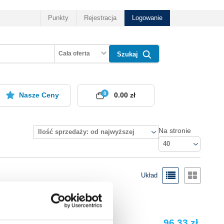
Punkty
Rejestracja
Logowanie
Cała oferta
Szukaj
0
Nasze Ceny
0.00 zł
Na stronie
Ilość sprzedaży: od najwyższej
40
Układ
96.33 zł