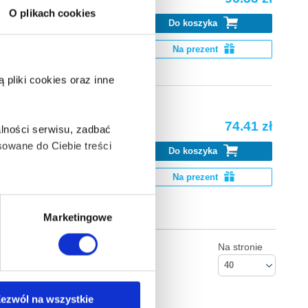
O plikach cookies
Do koszyka
Na prezent
pliki cookies oraz inne
74.41 zł
lności serwisu, zadbać
owane do Ciebie treści
Do koszyka
mes has frozen
Na prezent
ą także takie, które wymagają
Marketingowe
Na stronie
40
na ikonę w lewym dolnym
ezwól na wszystkie