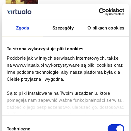
21.90 zł
Do koszyka
Na prezent
Zgoda
Szczegóły
O plikach cookies
New Treasure Seekers
Ta strona wykorzystuje pliki cookies
Edith Nesbit
Podobnie jak w innych serwisach internetowych, także
na www.virtualo.pl wykorzystywane są pliki cookies oraz
inne podobne technologie, aby nasza platforma była dla
21.90 zł
Ciebie przyjazna i wygodna.
Do koszyka
Na prezent
Są to pliki instalowane na Twoim urządzeniu, które
pomagają nam zapewnić ważne funkcjonalności serwisu,
Railway Children
zadbać o jego bezpieczeństwo, ulepszać go, dostosować
do Twoich potrzeb oraz prezentować dopasowane do
Edith Nesbit
Ciebie treści i reklamy.
Wybór
Techniczne
zgody