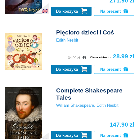
271.90 zł
Do koszyka
Na prezent
Pięcioro dzieci i Coś
Edith Nesbit
28.99 zł
Cena virtualo:
34.90 zł
Do koszyka
Na prezent
Complete Shakespeare
Tales
William Shakespeare
,
Edith Nesbit
147.90 zł
Do koszyka
Na prezent