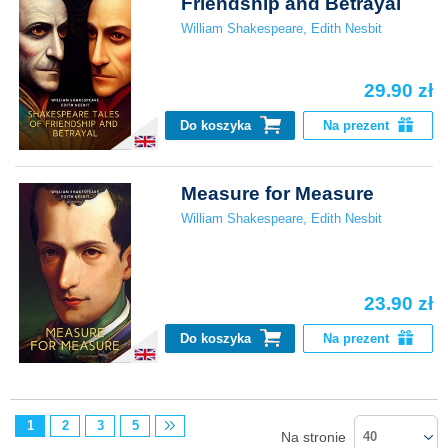
Friendship and Betrayal
William Shakespeare
,
Edith Nesbit
29.90 zł
Do koszyka
Na prezent
Measure for Measure
William Shakespeare
,
Edith Nesbit
23.90 zł
Do koszyka
Na prezent
1
2
3
5
Na stronie
40