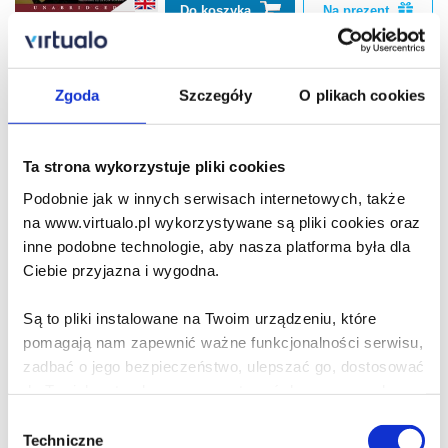
Do koszyka
Na prezent
Vampire Kisses 5: The
Zgoda
Szczegóły
O plikach cookies
Coffin Club
Ellen Schreiber
Ta strona wykorzystuje pliki cookies
103.90 zł
Podobnie jak w innych serwisach internetowych, także
Do koszyka
Na prezent
na www.virtualo.pl wykorzystywane są pliki cookies oraz
inne podobne technologie, aby nasza platforma była dla
Ciebie przyjazna i wygodna.
Vampire Kisses 7: Love
Bites
Są to pliki instalowane na Twoim urządzeniu, które
Ellen Schreiber
pomagają nam zapewnić ważne funkcjonalności serwisu,
zadbać o jego bezpieczeństwo, ulepszać go, dostosować
103.90 zł
do Twoich potrzeb oraz prezentować dopasowane do
Do koszyka
Na prezent
Ciebie treści i reklamy.
Wybór
Techniczne
zgody