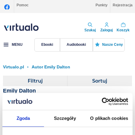
Pomoc
Punkty
Rejestracja
Szukaj
Zaloguj
Koszyk
MENU
Ebooki
Audiobooki
Nasze Ceny
Virtualo.pl
›
Autor Emily Dalton
Filtruj
Sortuj
Emily Dalton
Be Straight with Me
Zgoda
Szczegóły
O plikach cookies
Emily Dalton