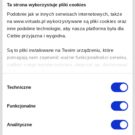
54.90 zł
Ta strona wykorzystuje pliki cookies
Do koszyka
Na prezent
Podobnie jak w innych serwisach internetowych, także
na www.virtualo.pl wykorzystywane są pliki cookies oraz
inne podobne technologie, aby nasza platforma była dla
Ciebie przyjazna i wygodna.
Na stronie
40
Są to pliki instalowane na Twoim urządzeniu, które
pomagają nam zapewnić ważne funkcjonalności serwisu,
zadbać o jego bezpieczeństwo, ulepszać go, dostosować
Newsletter - rabat 10%
do Twoich potrzeb oraz prezentować dopasowane do
Klikając ZAPISZ SIĘ, zgadzasz się na otrzymywanie informacji
Ciebie treści i reklamy.
Wybór
marketingowych dotyczących virtualo.pl oraz partnerów biznesowych
Techniczne
zgody
Virtualo.
Poza plikami, które są nam niezbędne do prawidłowego
Zgodę można wycofać w każdym czasie w sposób określony w
i bezpiecznego działania serwisu - są także takie, które
Polityce Prywatności
.
Funkcjonalne
wymagają Twojej zgody.
Wycofanie zgody nie wpływa na zgodność z prawem przetwarzania
dokonanego przed jej wycofaniem.
Każda udzielona zgoda poprawi Twoje doświadczenia
Analityczne
jeśli jesteś naszym Użytkownikiem.
Zapisz się