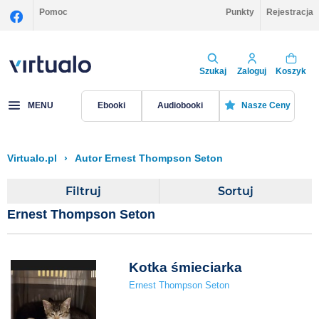
Pomoc
Punkty
Rejestracja
Szukaj
Zaloguj
Koszyk
MENU
Ebooki
Audiobooki
Nasze Ceny
Virtualo.pl
›
Autor Ernest Thompson Seton
Filtruj
Sortuj
Ernest Thompson Seton
Kotka śmieciarka
Ernest Thompson Seton