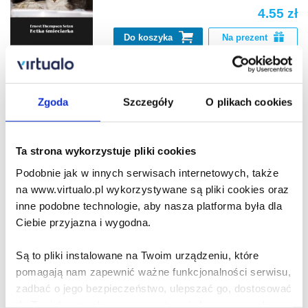
4.55 zł
Do koszyka
Na prezent
Eight Books About
Animals
Zgoda
Szczegóły
O plikach cookies
Ernest Thompson Seton
Ta strona wykorzystuje pliki cookies
4.07 zł
Podobnie jak w innych serwisach internetowych, także
Do koszyka
Na prezent
na www.virtualo.pl wykorzystywane są pliki cookies oraz
inne podobne technologie, aby nasza platforma była dla
Ciebie przyjazna i wygodna.
Wild Animals I Have Known
Ernest Thompson Seton
Są to pliki instalowane na Twoim urządzeniu, które
pomagają nam zapewnić ważne funkcjonalności serwisu,
47.90 zł
zadbać o jego bezpieczeństwo, ulepszać go, dostosować
do Twoich potrzeb oraz prezentować dopasowane do
Do koszyka
Na prezent