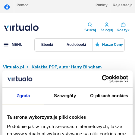
Pomoc
Punkty
Rejestracja
Szukaj
Zaloguj
Koszyk
MENU
Ebooki
Audiobooki
Nasze Ceny
Virtualo.pl
›
Książka PDF, autor Harry Bingham
Filtruj
Sortuj
Książka PDF, Harry Bingham
Zgoda
Szczegóły
O plikach cookies
Brak pozycji.
Ta strona wykorzystuje pliki cookies
Podobnie jak w innych serwisach internetowych, także
Na stronie
40
na www.virtualo.pl wykorzystywane są pliki cookies oraz