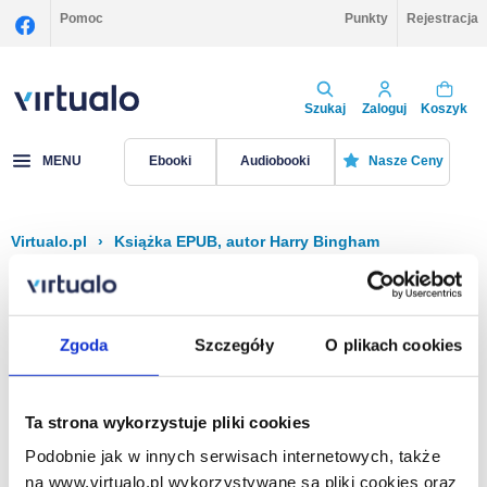
Pomoc
Punkty
Rejestracja
Szukaj
Zaloguj
Koszyk
MENU
Ebooki
Audiobooki
Nasze Ceny
Virtualo.pl
›
Książka EPUB, autor Harry Bingham
Filtruj
Sortuj
Książka EPUB, Harry Bingham
Zgoda
Szczegóły
O plikach cookies
Brak pozycji.
Ta strona wykorzystuje pliki cookies
Podobnie jak w innych serwisach internetowych, także
Na stronie
40
na www.virtualo.pl wykorzystywane są pliki cookies oraz