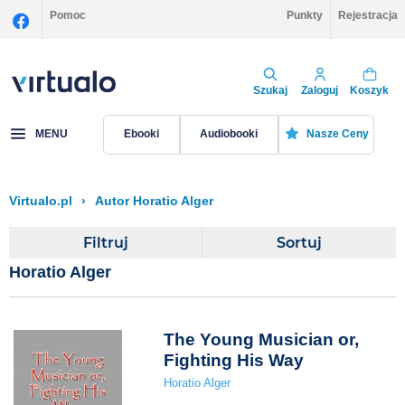
Pomoc
Punkty
Rejestracja
Szukaj
Zaloguj
Koszyk
MENU
Ebooki
Audiobooki
Nasze Ceny
Virtualo.pl
›
Autor Horatio Alger
Filtruj
Sortuj
Horatio Alger
The Young Musician or,
Fighting His Way
Horatio Alger