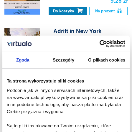
9.25 zł
Do koszyka
Na prezent
Adrift in New York
Horatio Alger
9.25 zł
Zgoda
Szczegóły
O plikach cookies
Do koszyka
Na prezent
Ta strona wykorzystuje pliki cookies
Facing the World
Podobnie jak w innych serwisach internetowych, także
Horatio Alger
na www.virtualo.pl wykorzystywane są pliki cookies oraz
inne podobne technologie, aby nasza platforma była dla
Ciebie przyjazna i wygodna.
9.25 zł
Są to pliki instalowane na Twoim urządzeniu, które
Do koszyka
Na prezent