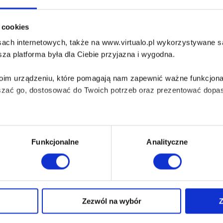
tlantyda – świat przedpotopowy. Atlantis – The A
orld
natius Donnelly
i cookies
ach internetowych, także na www.virtualo.pl wykorzystywane są 
natius Donnelly – Atlantyda: Świat przedpotopowy / Atlantis: The Antedi
ujęzyczne wydanie polsko-angielskie Książka Ignatiusa Donnelly'ego..
za platforma była dla Ciebie przyjazna i wygodna.
BOOK:
EPUB
,
MOBI
bezpieczenie:
Watermark
Twoim urządzeniu, które pomagają nam zapewnić ważne funkcjona
szać go, dostosować do Twoich potrzeb oraz prezentować dopas
iezbędne do prawidłowego i bezpiecznego działania serwisu - s
Funkcjonalne
Analityczne
wi Twoje doświadczenia jeśli jesteś naszym Użytkownikiem.
 dobrowolna i można ją zmienić w dowolnym momencie, klikając 
Zezwól na wybór
Z
O Virtualo
Baza wiedzy
Kontakt
Który Format Ebooka Wybrać?
aniu przez nas z plików cookies oraz o przetwarzaniu Twoich d