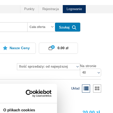
Punkty
Rejestracja
Logowanie
Cała oferta
Szukaj
0
Nasze Ceny
0.00 zł
Na stronie
Ilość sprzedaży: od najwyższej
40
Układ
O plikach cookies
20.00 zł