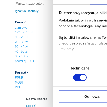
A
W
Ignatius Donnelly
Ig
Ta strona wykorzystuje plik
Podobnie jak w innych serwis
Ig
Cena
Dw
podobne technologie, aby nas
darmowe
0,01 do 10 zł
E
Za
10 - 20 zł
Są to pliki instalowane na 
20 - 30 zł
o jego bezpieczeństwo, ulep
30 - 40 zł
i reklamy.
40 - 50 zł
50 - 100 zł
Poza plikami, które są nam n
powyżej 100 zł
Wybór
Twojej zgody.
Techniczne
zgody
Format
Każda udzielona zgoda popra
EPUB
MOBI
PDF
Zgoda na pliki cookies jest
rogu strony.
Odmowa
Nasza oferta
Polecamy
Ebooki
Darmowe Ebooki
Więcej informacji o korzyst