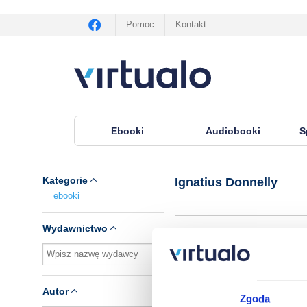
Pomoc
Kontakt
Ebooki
Audiobooki
S
Virtualo.pl
›
Autor Ignatius Donnelly
Kategorie
Ignatius Donnelly
ebooki
Wydawnictwo
Autor
Zgoda