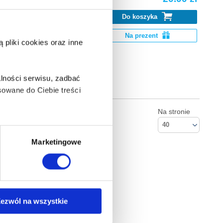
ntediluvian
Do koszyka
Na prezent
pliki cookies oraz inne
luvian World:
.
lności serwisu, zadbać
owane do Ciebie treści
Na stronie
40
ą także takie, które wymagają
Marketingowe
na ikonę w lewym dolnym
ezwól na wszystkie
Kontakt
Empik S.A
anych osobowych, w tym