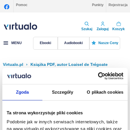
Pomoc
Punkty
Rejestracja
Szukaj
Zaloguj
Koszyk
MENU
Ebooki
Audiobooki
Nasze Ceny
Virtualo.pl
›
Książka PDF, autor Loaisel de Trégoate
Filtruj
Sortuj
Książka PDF, Loaisel de Trégoate
Zgoda
Szczegóły
O plikach cookies
Brak pozycji.
Ta strona wykorzystuje pliki cookies
Podobnie jak w innych serwisach internetowych, także
Na stronie
40
na www.virtualo.pl wykorzystywane są pliki cookies oraz