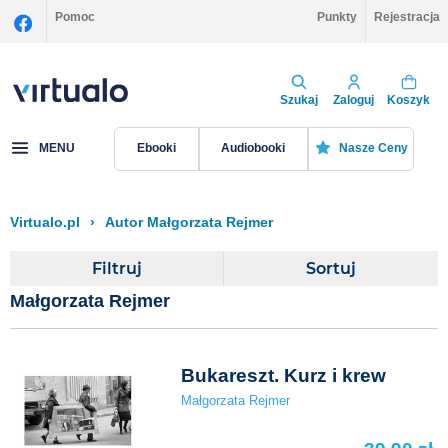
Pomoc
Punkty
Rejestracja
Szukaj
Zaloguj
Koszyk
MENU
Ebooki
Audiobooki
Nasze Ceny
Virtualo.pl
›
Autor Małgorzata Rejmer
Filtruj
Sortuj
Małgorzata Rejmer
Bukareszt. Kurz i krew
Małgorzata Rejmer