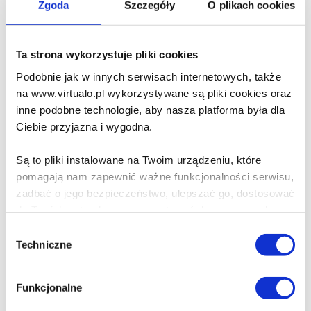
Zgoda
Szczegóły
O plikach cookies
Pismo. Magazyn Opinii
10/2023
Ta strona wykorzystuje pliki cookies
Grzegorz Uzdański
,
Karolina Lewestam
Podobnie jak w innych serwisach internetowych, także
na www.virtualo.pl wykorzystywane są pliki cookies oraz
12.00 zł
inne podobne technologie, aby nasza platforma była dla
Ciebie przyjazna i wygodna.
Do koszyka
Na prezent
Są to pliki instalowane na Twoim urządzeniu, które
Błoto słodsze niż miód
pomagają nam zapewnić ważne funkcjonalności serwisu,
zadbać o jego bezpieczeństwo, ulepszać go, dostosować
Małgorzata Rejmer
do Twoich potrzeb oraz prezentować dopasowane do
Ciebie treści i reklamy.
Wybór
Techniczne
24.99 zł
zgody
Cena virtualo:
29.90 zł
Poza plikami, które są nam niezbędne do prawidłowego
i bezpiecznego działania serwisu - są także takie, które
Do koszyka
Na prezent
Funkcjonalne
wymagają Twojej zgody.