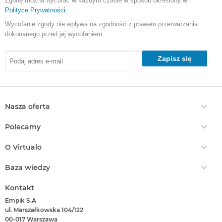
Zgodę można wycofać w każdym czasie w sposób określony w
Polityce Prywatności
.
Wycofanie zgody nie wpływa na zgodność z prawem przetwarzania
dokonanego przed jej wycofaniem.
Zapisz się
Nasza oferta
Ebooki
Polecamy
Audiobooki
Darmowe Ebooki
EPrasa
O Virtualo
Ebooki Na Kindle
Punkty Virtualo
Kontakt
Nasze Ceny
Baza wiedzy
Podaruj Prezent
O Nas
Bestsellery
Realizacja Kodu
Który Format Ebooka Wybrać?
Regulamin Zakupów
Kontakt
Nowości
Naucz Się Słuchać Audiobooków
Regulamin Punktów
Empik S.A
Który Czytnik Wybrać?
Polityka Prywatności
ul. Marszałkowska 104/122
Jak Czytać Ebooki?
00-017 Warszawa
Informacje Związane Z Aktem O Usługach Cyfrowych