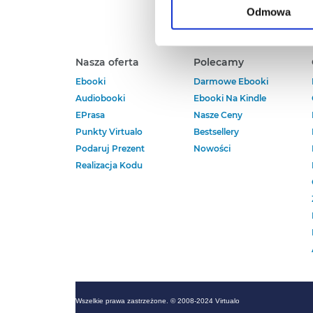
rogu strony.
Odmowa
Więcej informacji o korzyst
o przysługujących Ci uprawn
Nasza oferta
Polecamy
Ebooki
Darmowe Ebooki
Audiobooki
Ebooki Na Kindle
EPrasa
Nasze Ceny
Punkty Virtualo
Bestsellery
Podaruj Prezent
Nowości
Realizacja Kodu
Wszelkie prawa zastrzeżone. © 2008-2024 Virtualo