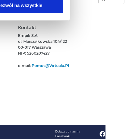
ezwól na wszystkie
anych osobowych, w tym
Kontakt
Empik S.A
ul. Marszałkowska 104/122
00-017 Warszawa
NIP: 5260207427
e-mail:
Pomoc@virtualo.pl
Dołącz do nas na
Facebooku