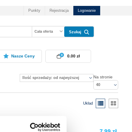
Punkty
Rejestracja
Logowanie
Cała oferta
Szukaj
0
Nasze Ceny
0.00 zł
Na stronie
Ilość sprzedaży: od najwyższej
40
Układ
7.99 zł