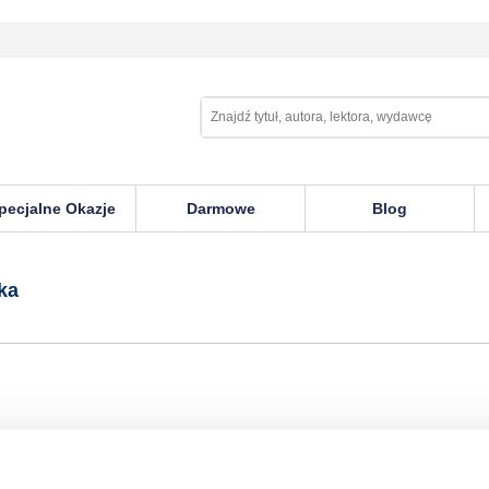
pecjalne Okazje
Darmowe
Blog
ka
W EMPIK GO