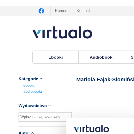
Pomoc
Kontakt
Ebooki
Audiobooki
S
Virtualo.pl
›
Autor Mariola Fajak-Słomińska
Kategorie
Mariola Fajak-Słomińs
ebooki
audiobooki
Wydawnictwo
Autor