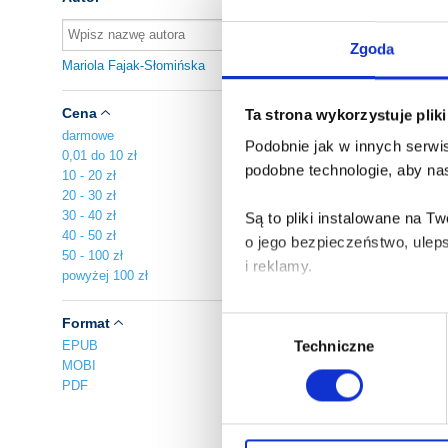
A
Ma
Zgoda
„A
Mariola Fajak-Słomińska
zn
Cena
Ta strona wykorzystuje plik
A
Za
darmowe
Podobnie jak w innych serwis
0,01 do 10 zł
podobne technologie, aby nas
10 - 20 zł
20 - 30 zł
30 - 40 zł
A
Są to pliki instalowane na 
40 - 50 zł
o jego bezpieczeństwo, ulep
Ma
50 - 100 zł
i reklamy.
powyżej 100 zł
Ma
Po
Poza plikami, które są nam n
Format
Wybór
E
Twojej zgody.
EPUB
Techniczne
zgody
Za
MOBI
PDF
Każda udzielona zgoda popra
Zgoda na pliki cookies jest