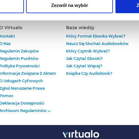
Zezwól na wybór
Z
aniu przez nas z plików cookies oraz o przetwarzaniu Twoich d
ieniach, znajdziesz w naszej
Polityce prywatności
.
O Virtualo
Baza wiedzy
Kontakt
Który Format Ebooka Wybrać?
O Nas
Naucz Się Słuchać Audiobooków
Regulamin Zakupów
Który Czytnik Wybrać?
Regulamin Punktów
Jak Czytać Ebooki?
Polityka Prywatności
Jak Czytać Więcej?
Informacje Związane Z Aktem
Książka Czy Audiobook?
O Usługach Cyfrowych
Zgłoś Naruszenie Prawa
Pomoc
Deklaracja Dostępności
Archiwum Regulaminów
Regulamin Zakupów
Obowiązujący Do Dnia 16
Lipca 2024