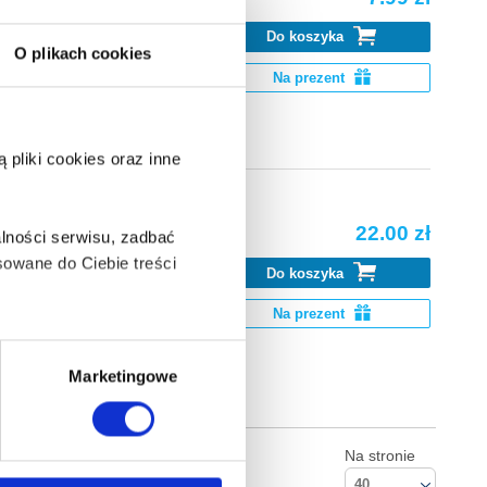
Do koszyka
O plikach cookies
a... Co nowego
Na prezent
pliki cookies oraz inne
22.00 zł
lności serwisu, zadbać
owane do Ciebie treści
Do koszyka
iutowała w „Baju
Na prezent
ą także takie, które wymagają
Marketingowe
Na stronie
na ikonę w lewym dolnym
40