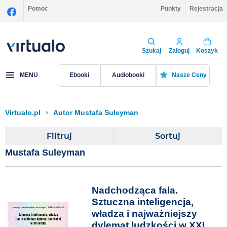
Pomoc
Punkty
Rejestracja
Szukaj
Zaloguj
Koszyk
MENU
Ebooki
Audiobooki
Nasze Ceny
Virtualo.pl
›
Autor Mustafa Suleyman
Filtruj
Sortuj
Mustafa Suleyman
Nadchodząca fala.
Sztuczna inteligencja,
władza i najważniejszy
dylemat ludzkości w XXI