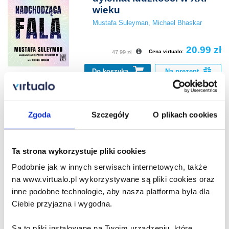
wieku
Mustafa Suleyman
,
Michael Bhaskar
20.99 zł
Cena virtualo:
47.99 zł
Do koszyka
Na prezent
Nadchodząca fala.
Zgoda
Szczegóły
O plikach cookies
Sztuczna inteligencja,
władza i najważniejszy
dylemat ludzkości w XXI
Ta strona wykorzystuje pliki cookies
wieku
Mustafa Suleyman
,
Michael Bhaskar
Podobnie jak w innych serwisach internetowych, także
na www.virtualo.pl wykorzystywane są pliki cookies oraz
inne podobne technologie, aby nasza platforma była dla
25.99 zł
Cena virtualo:
59.99 zł
Ciebie przyjazna i wygodna.
Do koszyka
Na prezent
Są to pliki instalowane na Twoim urządzeniu, które