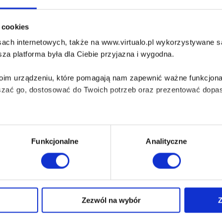
diobook po zakupie nie będzie dostępny do słuchania w aplikacji Empi
i cookies
ik ze swojej biblioteki i odsłuchaj go w dowolnej innej aplikacji...
ach internetowych, także na www.virtualo.pl wykorzystywane są 
UDIOBOOK:
MP3
bezpieczenie:
brak
za platforma była dla Ciebie przyjazna i wygodna.
Twoim urządzeniu, które pomagają nam zapewnić ważne funkcjona
szać go, dostosować do Twoich potrzeb oraz prezentować dopas
iezbędne do prawidłowego i bezpiecznego działania serwisu - s
Funkcjonalne
Analityczne
wi Twoje doświadczenia jeśli jesteś naszym Użytkownikiem.
 dobrowolna i można ją zmienić w dowolnym momencie, klikając 
Zezwól na wybór
Z
O Virtualo
Baza wiedzy
Kontakt
Który Format Ebooka Wybrać?
aniu przez nas z plików cookies oraz o przetwarzaniu Twoich d