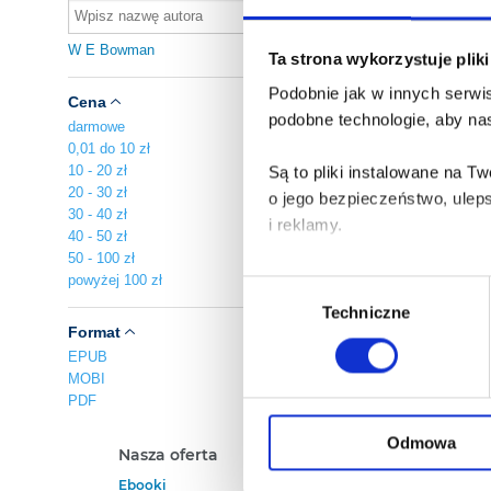
Au
W E Bowman
Ta strona wykorzystuje plik
pl
Podobnie jak w innych serwis
A
Cena
Za
podobne technologie, aby nas
darmowe
0,01 do 10 zł
10 - 20 zł
Są to pliki instalowane na 
20 - 30 zł
o jego bezpieczeństwo, ulep
30 - 40 zł
i reklamy.
40 - 50 zł
50 - 100 zł
Poza plikami, które są nam n
powyżej 100 zł
Wybór
Twojej zgody.
Techniczne
zgody
Format
Każda udzielona zgoda popra
EPUB
MOBI
PDF
Zgoda na pliki cookies jest
rogu strony.
Odmowa
Nasza oferta
Polecamy
Ebooki
Darmowe Ebooki
Więcej informacji o korzyst