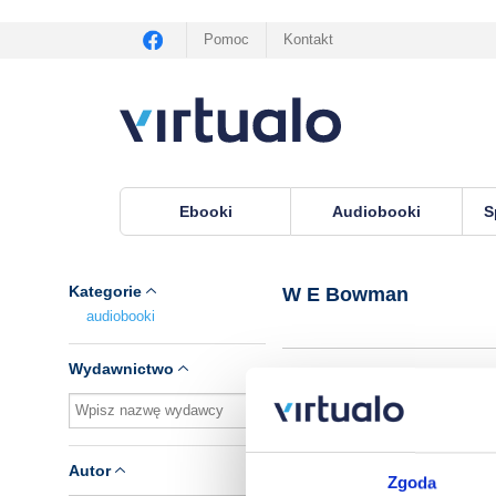
Pomoc
Kontakt
Ebooki
Audiobooki
S
Virtualo.pl
›
Autor W E Bowman
Kategorie
W E Bowman
audiobooki
Wydawnictwo
A
Autor
Zgoda
W