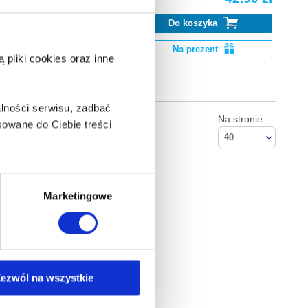
Do koszyka
k Go. Pobierz
Na prezent
pliki cookies oraz inne
lności serwisu, zadbać
Na stronie
owane do Ciebie treści
40
ą także takie, które wymagają
Marketingowe
na ikonę w lewym dolnym
ezwól na wszystkie
Kontakt
Empik S.A
anych osobowych, w tym