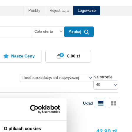
Punkty
Rejestracja
Logowanie
Cała oferta
Szukaj
0
Nasze Ceny
0.00 zł
Na stronie
Ilość sprzedaży: od najwyższej
40
Układ
O plikach cookies
42.90 zł