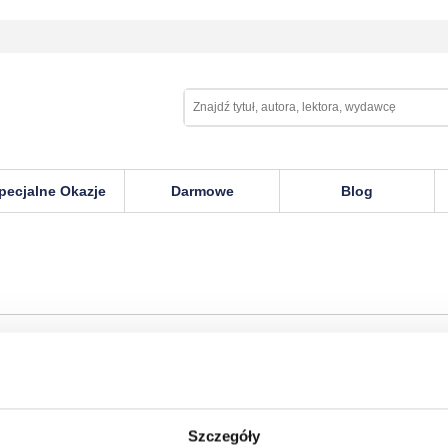
pecjalne Okazje
Darmowe
Blog
scent Of Rum Doodle
Szczegóły
 E Bowman