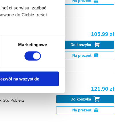
Na prezent
lności serwisu, zadbać
owane do Ciebie treści
105.99 zł
ą także takie, które wymagają
Marketingowe
Do koszyka
k Go. Pobierz
Na prezent
na ikonę w lewym dolnym
ezwól na wszystkie
121.90 zł
anych osobowych, w tym
Do koszyka
k Go. Pobierz
Na prezent