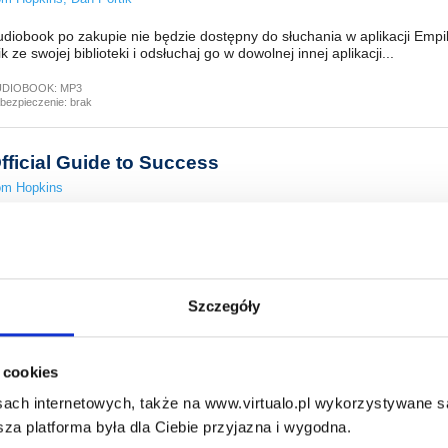
diobook po zakupie nie będzie dostępny do słuchania w aplikacji Empi
ik ze swojej biblioteki i odsłuchaj go w dowolnej innej aplikacji...
UDIOBOOK:
MP3
bezpieczenie:
brak
fficial Guide to Success
om Hopkins
diobook po zakupie nie będzie dostępny do słuchania w aplikacji Empi
ik ze swojej biblioteki i odsłuchaj go w dowolnej innej aplikacji...
UDIOBOOK:
MP3
bezpieczenie:
brak
Szczegóły
oney on Demand
i cookies
rinna Essa
,
Steven Essa
ach internetowych, także na www.virtualo.pl wykorzystywane są 
diobook po zakupie nie będzie dostępny do słuchania w aplikacji Empi
za platforma była dla Ciebie przyjazna i wygodna.
ik ze swojej biblioteki i odsłuchaj go w dowolnej innej aplikacji...