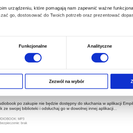
UDIOBOOK:
MP3
Twoim urządzeniu, które pomagają nam zapewnić ważne funkcjona
bezpieczenie:
brak
szać go, dostosować do Twoich potrzeb oraz prezentować dopas
ill Your Funnel
om Hopkins
,
Dan Portik
iezbędne do prawidłowego i bezpiecznego działania serwisu - s
Funkcjonalne
Analityczne
diobook po zakupie nie będzie dostępny do słuchania w aplikacji Empi
ik ze swojej biblioteki i odsłuchaj go w dowolnej innej aplikacji...
wi Twoje doświadczenia jeśli jesteś naszym Użytkownikiem.
UDIOBOOK:
MP3
bezpieczenie:
brak
 dobrowolna i można ją zmienić w dowolnym momencie, klikając 
Zezwól na wybór
Z
fficial Guide to Success
om Hopkins
aniu przez nas z plików cookies oraz o przetwarzaniu Twoich d
ieniach, znajdziesz w naszej
Polityce prywatności
.
diobook po zakupie nie będzie dostępny do słuchania w aplikacji Empi
ik ze swojej biblioteki i odsłuchaj go w dowolnej innej aplikacji...
UDIOBOOK:
MP3
bezpieczenie:
brak