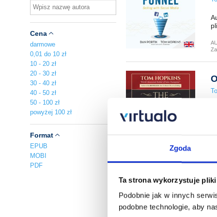
Au
pl
Cena
A
darmowe
Za
0,01 do 10 zł
10 - 20 zł
20 - 30 zł
O
30 - 40 zł
T
40 - 50 zł
50 - 100 zł
Au
powyżej 100 zł
pl
Format
A
Za
EPUB
Zgoda
MOBI
PDF
M
Ta strona wykorzystuje plik
Co
Podobnie jak w innych serwis
Au
podobne technologie, aby nas
pl