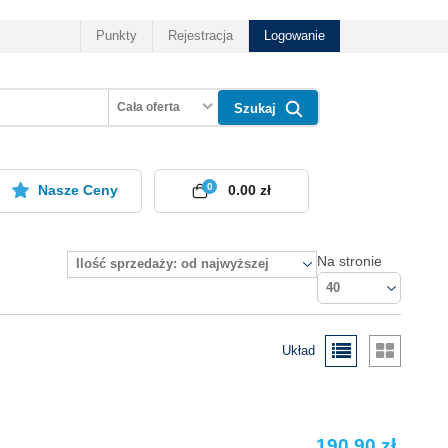
Punkty
Rejestracja
Logowanie
Cała oferta
Szukaj
0
Nasze Ceny
0.00 zł
Na stronie
Ilość sprzedaży: od najwyższej
40
Układ
190.90 zł