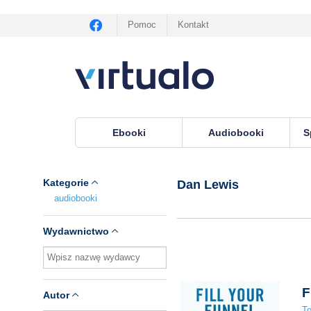
Pomoc
Kontakt
Ebooki
Audiobooki
S
Virtualo.pl
›
Lektor Dan Lewis
Kategorie
Dan Lewis
audiobooki
Wydawnictwo
F
Autor
T