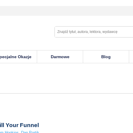
pecjalne Okazje
Darmowe
Blog
ill Your Funnel
om Hopkins
,
Dan Portik