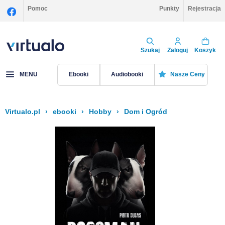
Pomoc
Punkty
Rejestracja
Szukaj
Zaloguj
Koszyk
MENU
Ebooki
Audiobooki
Nasze Ceny
Virtualo.pl
›
ebooki
›
Hobby
›
Dom i Ogród