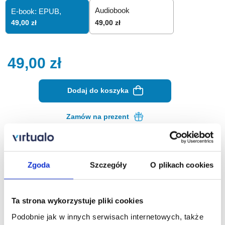
Audiobook
E-book: EPUB,
49,00 zł
49,00 zł
49,00
zł
Dodaj do koszyka
Zamów na prezent
Opis ebooka
Szczegóły
Zgoda
Szczegóły
O plikach cookies
Dogsman Psiarz - ebook
Ta strona wykorzystuje pliki cookies
Ta książka to nie instrukcja obsługi psa. To zaproszenie do
wspólnej podróży – Twojej i psiego przyjaciela. Podróży,
Podobnie jak w innych serwisach internetowych, także
która zaczyna się od pierwszego spaceru i nigdy się